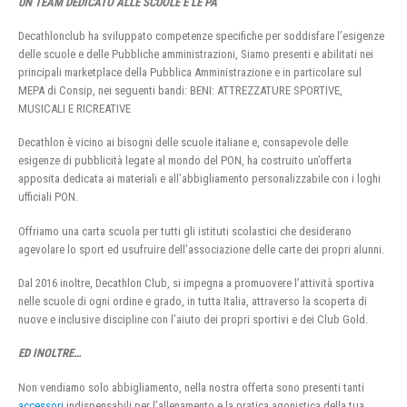
UN TEAM DEDICATO ALLE SCUOLE E LE PA
Decathlonclub ha sviluppato competenze specifiche per soddisfare l’esigenze
delle scuole e delle Pubbliche amministrazioni, Siamo presenti e abilitati nei
principali marketplace della Pubblica Amministrazione e in particolare sul
MEPA di Consip, nei seguenti bandi: BENI: ATTREZZATURE SPORTIVE,
MUSICALI E RICREATIVE
Decathlon è vicino ai bisogni delle scuole italiane e, consapevole delle
esigenze di pubblicità legate al mondo del PON, ha costruito un’offerta
apposita dedicata ai materiali e all’abbigliamento personalizzabile con i loghi
ufficiali PON.
Offriamo una carta scuola per tutti gli istituti scolastici che desiderano
agevolare lo sport ed usufruire dell’associazione delle carte dei propri alunni.
Dal 2016 inoltre, Decathlon Club, si impegna a promuovere l’attività sportiva
nelle scuole di ogni ordine e grado, in tutta Italia, attraverso la scoperta di
nuove e inclusive discipline con l’aiuto dei propri sportivi e dei Club Gold.
ED INOLTRE…
Non vendiamo solo abbigliamento, nella nostra offerta sono presenti tanti
accessori
indispensabili per l’allenamento e la pratica agonistica della tua