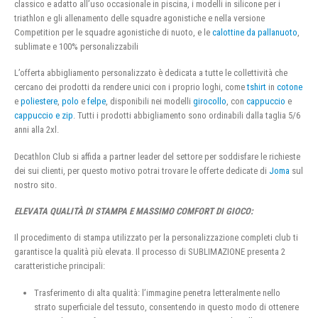
classico e adatto all’uso occasionale in piscina, i modelli in silicone per i
triathlon e gli allenamento delle squadre agonistiche e nella versione
Competition per le squadre agonistiche di nuoto, e le
calottine da pallanuoto
,
sublimate e 100% personalizzabili
L’offerta abbigliamento personalizzato è dedicata a tutte le collettività che
cercano dei prodotti da rendere unici con i proprio loghi, come
tshirt
in
cotone
e
poliestere
,
polo
e
felpe
, disponibili nei modelli
girocollo
, con
cappuccio
e
cappuccio e zip
. Tutti i prodotti abbigliamento sono ordinabili dalla taglia 5/6
anni alla 2xl.
Decathlon Club si affida a partner leader del settore per soddisfare le richieste
dei sui clienti, per questo motivo potrai trovare le offerte dedicate di
Joma
sul
nostro sito.
ELEVATA QUALITÀ DI STAMPA E MASSIMO COMFORT DI GIOCO:
Il procedimento di stampa utilizzato per la personalizzazione completi club ti
garantisce la qualità più elevata. Il processo di SUBLIMAZIONE presenta 2
caratteristiche principali:
Trasferimento di alta qualità: l’immagine penetra letteralmente nello
strato superficiale del tessuto, consentendo in questo modo di ottenere