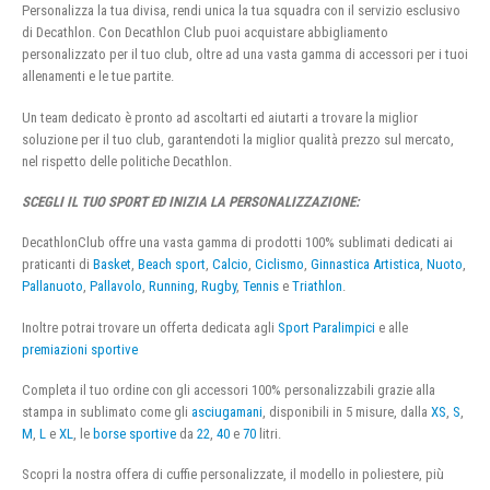
Personalizza la tua divisa, rendi unica la tua squadra con il servizio esclusivo
di Decathlon. Con Decathlon Club puoi acquistare abbigliamento
personalizzato per il tuo club, oltre ad una vasta gamma di accessori per i tuoi
allenamenti e le tue partite.
Un team dedicato è pronto ad ascoltarti ed aiutarti a trovare la miglior
soluzione per il tuo club, garantendoti la miglior qualità prezzo sul mercato,
nel rispetto delle politiche Decathlon.
SCEGLI IL TUO SPORT ED INIZIA LA PERSONALIZZAZIONE:
DecathlonClub offre una vasta gamma di prodotti 100% sublimati dedicati ai
praticanti di
Basket
,
Beach sport
,
Calcio
,
Ciclismo
,
Ginnastica Artistica
,
Nuoto
,
Pallanuoto
,
Pallavolo
,
Running
,
Rugby
,
Tennis
e
Triathlon
.
Inoltre potrai trovare un offerta dedicata agli
Sport Paralimpici
e alle
premiazioni sportive
Completa il tuo ordine con gli accessori 100% personalizzabili grazie alla
stampa in sublimato come gli
asciugamani
, disponibili in 5 misure, dalla
XS
,
S
,
M
,
L
e
XL
, le
borse sportive
da
22
,
40
e
70
litri.
Scopri la nostra offera di cuffie personalizzate, il modello in poliestere, più