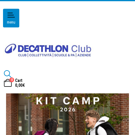
menu
0
Cart
0,00
€