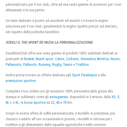
personalizzato per il tuo club, oltre ad una vasta gamma di accessori per i tuoi
allenamenti e le tue partite.
Un team dedicato è pronto ad ascoltarti ed aiutarti a trovare la miglior
soluzione per il tuo club, garantendoti la miglior qualità prezzo sul mercato,
nel rispetto delle politiche Decathlon.
SCEGLI IL TUO SPORT ED INIZIA LA PERSONALIZZAZIONE:
DecathlonClub offre una vasta gamma di prodotti 100% sublimati dedicati ai
praticanti di
Basket
,
Beach sport
,
Calcio
,
Ciclismo
,
Ginnastica Artistica
,
Nuoto
,
Pallanuoto
,
Pallavolo
,
Running
,
Rugby
,
Tennis
e
Triathlon
.
Inoltre potrai trovare un offerta dedicata agli
Sport Paralimpici
e alle
premiazioni sportive
Completa il tuo ordine con gli accessori 100% personalizzabili grazie alla
stampa in sublimato come gli
asciugamani
, disponibili in 5 misure, dalla
XS
,
S
,
M
,
L
e
XL
, le
borse sportive
da
22
,
40
e
70
litri.
Scopri la nostra offera di cuffie personalizzate, il modello in poliestere, più
classico e adatto all’uso occasionale in piscina, i modelli in silicone per i
triathlon e gli allenamento delle squadre agonistiche e nella versione