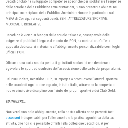
Decathlonclub ha sviluppato competenze specifiche per soddisfare l’esigenze
delle scuole e delle Pubbliche amministrazioni, Siamo presenti e abilitati nei
principali marketplace della Pubblica Amministrazione e in particolare sul
MEPA di Consip, nei seguenti bandi: BENI: ATTREZZATURE SPORTIVE,
MUSICALI E RICREATIVE
Decathlon è vicino ai bisogni delle scuole italiane e, consapevole delle
esigenze di pubblicità legate al mondo del PON, ha costruito un’offerta
apposita dedicata ai materiali e all’abbigliamento personalizzabile con i loghi
ufficiali PON.
Offriamo una carta scuola per tutti gli istituti scolastici che desiderano
agevolare lo sport ed usufruire dell’associazione delle carte dei propri alunni.
Dal 2016 inoltre, Decathlon Club, si impegna a promuovere l’attività sportiva
nelle scuole di ogni ordine e grado, in tutta Italia, attraverso la scoperta di
nuove e inclusive discipline con l’aiuto dei propri sportivi e dei Club Gold.
ED INOLTRE…
Non vendiamo solo abbigliamento, nella nostra offerta sono presenti tanti
accessori
indispensabili per l’allenamento e la pratica agonistica della tua
attività, che non ci è possibile offrirti nella collezione Decathlon. e’ per