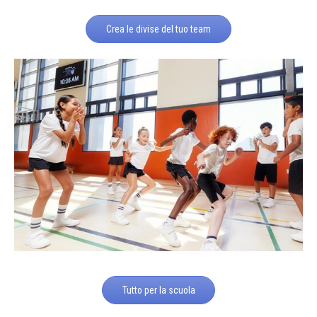
Crea le divise del tuo team
Tutto per la scuola