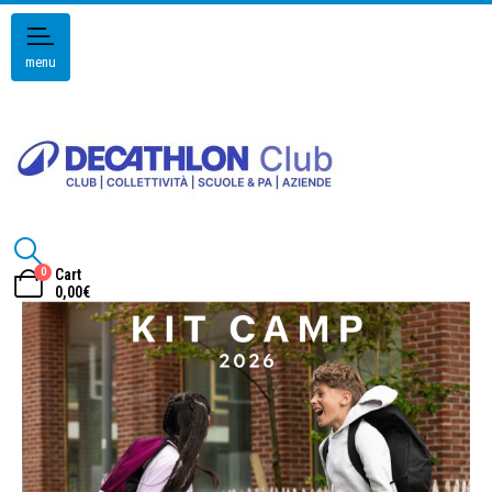
menu
0
Cart
0,00
€