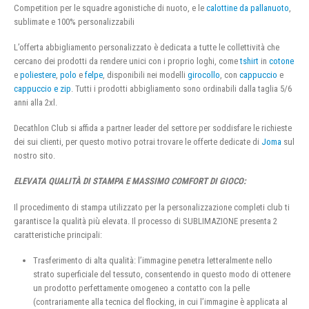
Competition per le squadre agonistiche di nuoto, e le
calottine da pallanuoto
,
sublimate e 100% personalizzabili
L’offerta abbigliamento personalizzato è dedicata a tutte le collettività che
cercano dei prodotti da rendere unici con i proprio loghi, come
tshirt
in
cotone
e
poliestere
,
polo
e
felpe
, disponibili nei modelli
girocollo
, con
cappuccio
e
cappuccio e zip
. Tutti i prodotti abbigliamento sono ordinabili dalla taglia 5/6
anni alla 2xl.
Decathlon Club si affida a partner leader del settore per soddisfare le richieste
dei sui clienti, per questo motivo potrai trovare le offerte dedicate di
Joma
sul
nostro sito.
ELEVATA QUALITÀ DI STAMPA E MASSIMO COMFORT DI GIOCO:
Il procedimento di stampa utilizzato per la personalizzazione completi club ti
garantisce la qualità più elevata. Il processo di SUBLIMAZIONE presenta 2
caratteristiche principali:
Trasferimento di alta qualità: l’immagine penetra letteralmente nello
strato superficiale del tessuto, consentendo in questo modo di ottenere
un prodotto perfettamente omogeneo a contatto con la pelle
(contrariamente alla tecnica del flocking, in cui l’immagine è applicata al