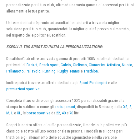
personalizzato per il tuo club, oltre ad una vasta gamma di accessori per i tuoi
allenamenti e le tue partite.
Un team dedicato è pronto ad ascoltarti ed aiutarti a trovare la miglior
soluzione per il tuo club, garantendoti la miglior qualità prezzo sul mercato,
nel rispetto delle politiche Decathlon.
SCEGLI IL TUO SPORT ED INIZIA LA PERSONALIZZAZIONE:
DecathlonClub offre una vasta gamma di prodotti 100% sublimati dedicati ai
praticanti di
Basket
,
Beach sport
,
Calcio
,
Ciclismo
,
Ginnastica Artistica
,
Nuoto
,
Pallanuoto
,
Pallavolo
,
Running
,
Rugby
,
Tennis
e
Triathlon
.
Inoltre potrai trovare un offerta dedicata agli
Sport Paralimpici
e alle
premiazioni sportive
Completa il tuo ordine con gli accessori 100% personalizzabili grazie alla
stampa in sublimato come gli
asciugamani
, disponibili in 5 misure, dalla
XS
,
S
,
M
,
L
e
XL
, le
borse sportive
da
22
,
40
e
70
litri.
Scopri la nostra offera di cuffie personalizzate, il modello in poliestere, più
classico e adatto all’uso occasionale in piscina, i modelli in silicone per i
triathlon e gli allenamento delle squadre agonistiche e nella versione