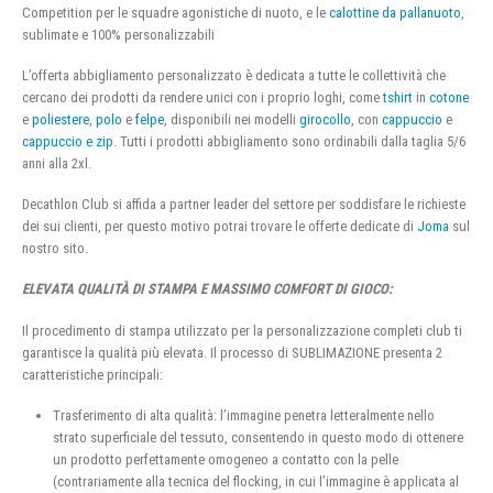
Competition per le squadre agonistiche di nuoto, e le
calottine da pallanuoto
,
sublimate e 100% personalizzabili
L’offerta abbigliamento personalizzato è dedicata a tutte le collettività che
cercano dei prodotti da rendere unici con i proprio loghi, come
tshirt
in
cotone
e
poliestere
,
polo
e
felpe
, disponibili nei modelli
girocollo
, con
cappuccio
e
cappuccio e zip
. Tutti i prodotti abbigliamento sono ordinabili dalla taglia 5/6
anni alla 2xl.
Decathlon Club si affida a partner leader del settore per soddisfare le richieste
dei sui clienti, per questo motivo potrai trovare le offerte dedicate di
Joma
sul
nostro sito.
ELEVATA QUALITÀ DI STAMPA E MASSIMO COMFORT DI GIOCO:
Il procedimento di stampa utilizzato per la personalizzazione completi club ti
garantisce la qualità più elevata. Il processo di SUBLIMAZIONE presenta 2
caratteristiche principali:
Trasferimento di alta qualità: l’immagine penetra letteralmente nello
strato superficiale del tessuto, consentendo in questo modo di ottenere
un prodotto perfettamente omogeneo a contatto con la pelle
(contrariamente alla tecnica del flocking, in cui l’immagine è applicata al