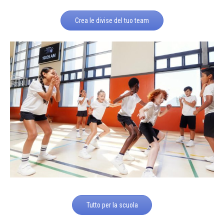
Crea le divise del tuo team
Tutto per la scuola