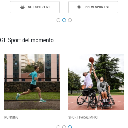
SET SPORTIVI
PREMI SPORTIVI
Gli Sport del momento
RT PARALIMPICI
CALCIO
BA