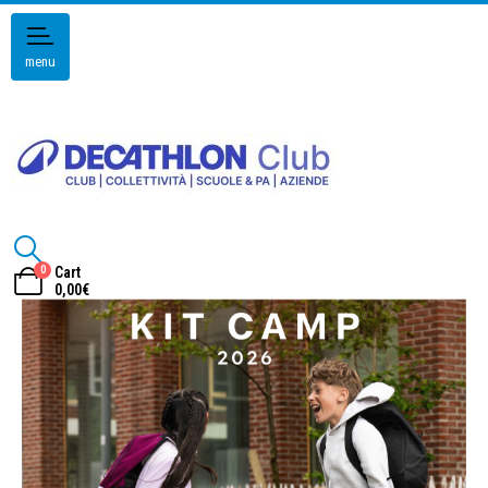
menu
0
Cart
0,00
€