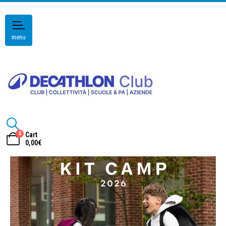
menu
0
Cart
0,00
€