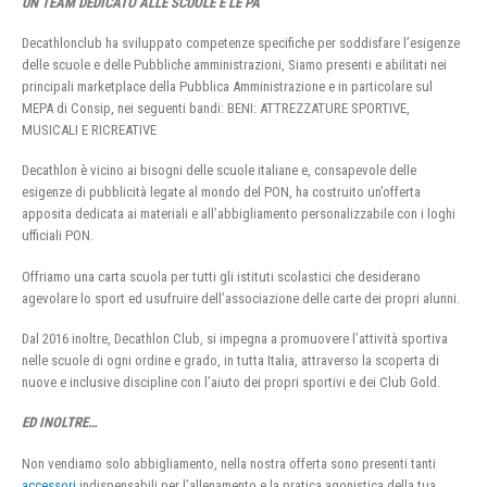
UN TEAM DEDICATO ALLE SCUOLE E LE PA
Decathlonclub ha sviluppato competenze specifiche per soddisfare l’esigenze
delle scuole e delle Pubbliche amministrazioni, Siamo presenti e abilitati nei
principali marketplace della Pubblica Amministrazione e in particolare sul
MEPA di Consip, nei seguenti bandi: BENI: ATTREZZATURE SPORTIVE,
MUSICALI E RICREATIVE
Decathlon è vicino ai bisogni delle scuole italiane e, consapevole delle
esigenze di pubblicità legate al mondo del PON, ha costruito un’offerta
apposita dedicata ai materiali e all’abbigliamento personalizzabile con i loghi
ufficiali PON.
Offriamo una carta scuola per tutti gli istituti scolastici che desiderano
agevolare lo sport ed usufruire dell’associazione delle carte dei propri alunni.
Dal 2016 inoltre, Decathlon Club, si impegna a promuovere l’attività sportiva
nelle scuole di ogni ordine e grado, in tutta Italia, attraverso la scoperta di
nuove e inclusive discipline con l’aiuto dei propri sportivi e dei Club Gold.
ED INOLTRE…
Non vendiamo solo abbigliamento, nella nostra offerta sono presenti tanti
accessori
indispensabili per l’allenamento e la pratica agonistica della tua