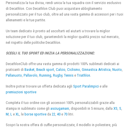
Personalizza la tua divisa, rendi unica la tua squadra con il servizio esclusivo
di Decathlon. Con Decathlon Club puoi acquistare abbigliamento
personalizzato per il tuo club, oltre ad una vasta gamma di accessori per i tuoi
allenamenti e le tue partite.
Un team dedicato è pronto ad ascoltarti ed aiutarti a trovare la miglior
soluzione per il tuo club, garantendoti la miglior qualità prezzo sul mercato,
nel rispetto delle politiche Decathlon.
SCEGLI IL TUO SPORT ED INIZIA LA PERSONALIZZAZIONE:
DecathlonClub offre una vasta gamma di prodotti 100% sublimati dedicati ai
praticanti di
Basket
,
Beach sport
,
Calcio
,
Ciclismo
,
Ginnastica Artistica
,
Nuoto
,
Pallanuoto
,
Pallavolo
,
Running
,
Rugby
,
Tennis
e
Triathlon
.
Inoltre potrai trovare un offerta dedicata agli
Sport Paralimpici
e alle
premiazioni sportive
Completa il tuo ordine con gli accessori 100% personalizzabili grazie alla
stampa in sublimato come gli
asciugamani
, disponibili in 5 misure, dalla
XS
,
S
,
M
,
L
e
XL
, le
borse sportive
da
22
,
40
e
70
litri.
Scopri la nostra offera di cuffie personalizzate, il modello in poliestere, più