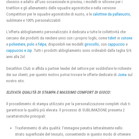
classico e adatto all’uso occasionale in piscina, i modelli in silicone per i
triathlon e gli allenamento delle squadre agonistiche e nella versione
Competition per le squadre agonistiche di nuoto, e le
calottine da pallanuoto
,
sublimate e 100% personalizzabili
L’offerta abbigliamento personalizzato è dedicata a tutte le collettività che
cercano dei prodotti da rendere unici con i proprio loghi, come
tshirt
in
cotone
e
poliestere
,
polo
e
felpe
, disponibili nei modelli
girocollo
, con
cappuccio
e
cappuccio e zip
. Tutti i prodotti abbigliamento sono ordinabili dalla taglia 5/6
anni alla 2xl.
Decathlon Club si affida a partner leader del settore per soddisfare le richieste
dei sui clienti, per questo motivo potrai trovare le offerte dedicate di
Joma
sul
nostro sito.
ELEVATA QUALITÀ DI STAMPA E MASSIMO COMFORT DI GIOCO:
Il procedimento di stampa utilizzato per la personalizzazione completi club ti
garantisce la qualità più elevata. Il processo di SUBLIMAZIONE presenta 2
caratteristiche principali:
Trasferimento di alta qualità: l’immagine penetra letteralmente nello
strato superficiale del tessuto, consentendo in questo modo di ottenere