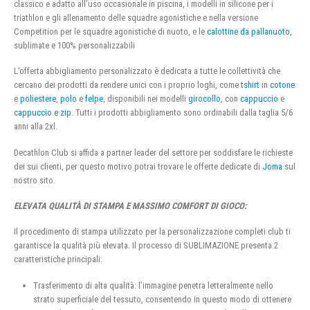
classico e adatto all’uso occasionale in piscina, i modelli in silicone per i
triathlon e gli allenamento delle squadre agonistiche e nella versione
Competition per le squadre agonistiche di nuoto, e le
calottine da pallanuoto
,
sublimate e 100% personalizzabili
L’offerta abbigliamento personalizzato è dedicata a tutte le collettività che
cercano dei prodotti da rendere unici con i proprio loghi, come
tshirt
in
cotone
e
poliestere
,
polo
e
felpe
, disponibili nei modelli
girocollo
, con
cappuccio
e
cappuccio e zip
. Tutti i prodotti abbigliamento sono ordinabili dalla taglia 5/6
anni alla 2xl.
Decathlon Club si affida a partner leader del settore per soddisfare le richieste
dei sui clienti, per questo motivo potrai trovare le offerte dedicate di
Joma
sul
nostro sito.
ELEVATA QUALITÀ DI STAMPA E MASSIMO COMFORT DI GIOCO:
Il procedimento di stampa utilizzato per la personalizzazione completi club ti
garantisce la qualità più elevata. Il processo di SUBLIMAZIONE presenta 2
caratteristiche principali:
Trasferimento di alta qualità: l’immagine penetra letteralmente nello
strato superficiale del tessuto, consentendo in questo modo di ottenere