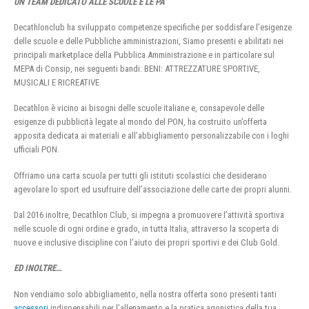
UN TEAM DEDICATO ALLE SCUOLE E LE PA
Decathlonclub ha sviluppato competenze specifiche per soddisfare l’esigenze
delle scuole e delle Pubbliche amministrazioni, Siamo presenti e abilitati nei
principali marketplace della Pubblica Amministrazione e in particolare sul
MEPA di Consip, nei seguenti bandi: BENI: ATTREZZATURE SPORTIVE,
MUSICALI E RICREATIVE
Decathlon è vicino ai bisogni delle scuole italiane e, consapevole delle
esigenze di pubblicità legate al mondo del PON, ha costruito un’offerta
apposita dedicata ai materiali e all’abbigliamento personalizzabile con i loghi
ufficiali PON.
Offriamo una carta scuola per tutti gli istituti scolastici che desiderano
agevolare lo sport ed usufruire dell’associazione delle carte dei propri alunni.
Dal 2016 inoltre, Decathlon Club, si impegna a promuovere l’attività sportiva
nelle scuole di ogni ordine e grado, in tutta Italia, attraverso la scoperta di
nuove e inclusive discipline con l’aiuto dei propri sportivi e dei Club Gold.
ED INOLTRE…
Non vendiamo solo abbigliamento, nella nostra offerta sono presenti tanti
accessori
indispensabili per l’allenamento e la pratica agonistica della tua