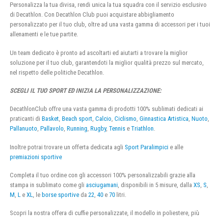
Personalizza la tua divisa, rendi unica la tua squadra con il servizio esclusivo
di Decathlon. Con Decathlon Club puoi acquistare abbigliamento
personalizzato per il tuo club, oltre ad una vasta gamma di accessori per i tuoi
allenamenti e le tue partite.
Un team dedicato è pronto ad ascoltarti ed aiutarti a trovare la miglior
soluzione per il tuo club, garantendoti la miglior qualità prezzo sul mercato,
nel rispetto delle politiche Decathlon.
SCEGLI IL TUO SPORT ED INIZIA LA PERSONALIZZAZIONE:
DecathlonClub offre una vasta gamma di prodotti 100% sublimati dedicati ai
praticanti di
Basket
,
Beach sport
,
Calcio
,
Ciclismo
,
Ginnastica Artistica
,
Nuoto
,
Pallanuoto
,
Pallavolo
,
Running
,
Rugby
,
Tennis
e
Triathlon
.
Inoltre potrai trovare un offerta dedicata agli
Sport Paralimpici
e alle
premiazioni sportive
Completa il tuo ordine con gli accessori 100% personalizzabili grazie alla
stampa in sublimato come gli
asciugamani
, disponibili in 5 misure, dalla
XS
,
S
,
M
,
L
e
XL
, le
borse sportive
da
22
,
40
e
70
litri.
Scopri la nostra offera di cuffie personalizzate, il modello in poliestere, più