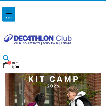
menu
0
Cart
0,00
€