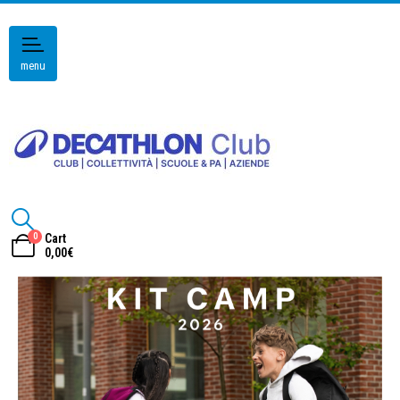
menu
0
Cart
0,00
€