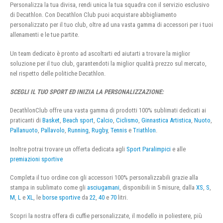
Personalizza la tua divisa, rendi unica la tua squadra con il servizio esclusivo
di Decathlon. Con Decathlon Club puoi acquistare abbigliamento
personalizzato per il tuo club, oltre ad una vasta gamma di accessori per i tuoi
allenamenti e le tue partite.
Un team dedicato è pronto ad ascoltarti ed aiutarti a trovare la miglior
soluzione per il tuo club, garantendoti la miglior qualità prezzo sul mercato,
nel rispetto delle politiche Decathlon.
SCEGLI IL TUO SPORT ED INIZIA LA PERSONALIZZAZIONE:
DecathlonClub offre una vasta gamma di prodotti 100% sublimati dedicati ai
praticanti di
Basket
,
Beach sport
,
Calcio
,
Ciclismo
,
Ginnastica Artistica
,
Nuoto
,
Pallanuoto
,
Pallavolo
,
Running
,
Rugby
,
Tennis
e
Triathlon
.
Inoltre potrai trovare un offerta dedicata agli
Sport Paralimpici
e alle
premiazioni sportive
Completa il tuo ordine con gli accessori 100% personalizzabili grazie alla
stampa in sublimato come gli
asciugamani
, disponibili in 5 misure, dalla
XS
,
S
,
M
,
L
e
XL
, le
borse sportive
da
22
,
40
e
70
litri.
Scopri la nostra offera di cuffie personalizzate, il modello in poliestere, più