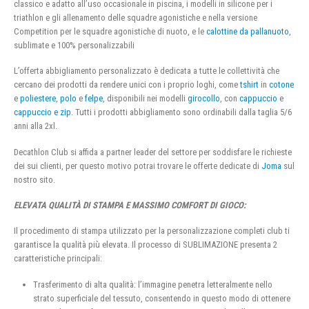
classico e adatto all’uso occasionale in piscina, i modelli in silicone per i
triathlon e gli allenamento delle squadre agonistiche e nella versione
Competition per le squadre agonistiche di nuoto, e le
calottine da pallanuoto
,
sublimate e 100% personalizzabili
L’offerta abbigliamento personalizzato è dedicata a tutte le collettività che
cercano dei prodotti da rendere unici con i proprio loghi, come
tshirt
in
cotone
e
poliestere
,
polo
e
felpe
, disponibili nei modelli
girocollo
, con
cappuccio
e
cappuccio e zip
. Tutti i prodotti abbigliamento sono ordinabili dalla taglia 5/6
anni alla 2xl.
Decathlon Club si affida a partner leader del settore per soddisfare le richieste
dei sui clienti, per questo motivo potrai trovare le offerte dedicate di
Joma
sul
nostro sito.
ELEVATA QUALITÀ DI STAMPA E MASSIMO COMFORT DI GIOCO:
Il procedimento di stampa utilizzato per la personalizzazione completi club ti
garantisce la qualità più elevata. Il processo di SUBLIMAZIONE presenta 2
caratteristiche principali:
Trasferimento di alta qualità: l’immagine penetra letteralmente nello
strato superficiale del tessuto, consentendo in questo modo di ottenere