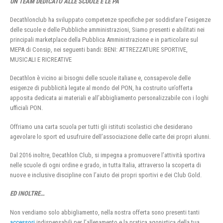
UN TEAM DEDICATO ALLE SCUOLE E LE PA
Decathlonclub ha sviluppato competenze specifiche per soddisfare l’esigenze
delle scuole e delle Pubbliche amministrazioni, Siamo presenti e abilitati nei
principali marketplace della Pubblica Amministrazione e in particolare sul
MEPA di Consip, nei seguenti bandi: BENI: ATTREZZATURE SPORTIVE,
MUSICALI E RICREATIVE
Decathlon è vicino ai bisogni delle scuole italiane e, consapevole delle
esigenze di pubblicità legate al mondo del PON, ha costruito un’offerta
apposita dedicata ai materiali e all’abbigliamento personalizzabile con i loghi
ufficiali PON.
Offriamo una carta scuola per tutti gli istituti scolastici che desiderano
agevolare lo sport ed usufruire dell’associazione delle carte dei propri alunni.
Dal 2016 inoltre, Decathlon Club, si impegna a promuovere l’attività sportiva
nelle scuole di ogni ordine e grado, in tutta Italia, attraverso la scoperta di
nuove e inclusive discipline con l’aiuto dei propri sportivi e dei Club Gold.
ED INOLTRE…
Non vendiamo solo abbigliamento, nella nostra offerta sono presenti tanti
accessori
indispensabili per l’allenamento e la pratica agonistica della tua