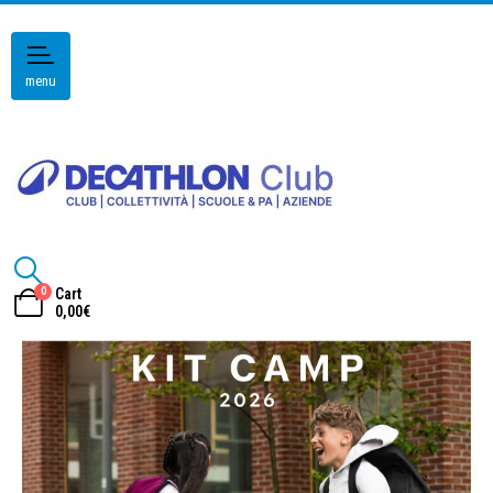
menu
0
Cart
0,00
€