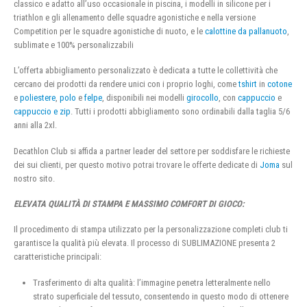
classico e adatto all’uso occasionale in piscina, i modelli in silicone per i
triathlon e gli allenamento delle squadre agonistiche e nella versione
Competition per le squadre agonistiche di nuoto, e le
calottine da pallanuoto
,
sublimate e 100% personalizzabili
L’offerta abbigliamento personalizzato è dedicata a tutte le collettività che
cercano dei prodotti da rendere unici con i proprio loghi, come
tshirt
in
cotone
e
poliestere
,
polo
e
felpe
, disponibili nei modelli
girocollo
, con
cappuccio
e
cappuccio e zip
. Tutti i prodotti abbigliamento sono ordinabili dalla taglia 5/6
anni alla 2xl.
Decathlon Club si affida a partner leader del settore per soddisfare le richieste
dei sui clienti, per questo motivo potrai trovare le offerte dedicate di
Joma
sul
nostro sito.
ELEVATA QUALITÀ DI STAMPA E MASSIMO COMFORT DI GIOCO:
Il procedimento di stampa utilizzato per la personalizzazione completi club ti
garantisce la qualità più elevata. Il processo di SUBLIMAZIONE presenta 2
caratteristiche principali:
Trasferimento di alta qualità: l’immagine penetra letteralmente nello
strato superficiale del tessuto, consentendo in questo modo di ottenere