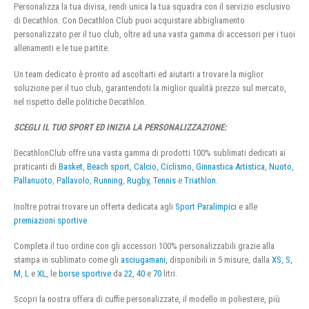
Personalizza la tua divisa, rendi unica la tua squadra con il servizio esclusivo
di Decathlon. Con Decathlon Club puoi acquistare abbigliamento
personalizzato per il tuo club, oltre ad una vasta gamma di accessori per i tuoi
allenamenti e le tue partite.
Un team dedicato è pronto ad ascoltarti ed aiutarti a trovare la miglior
soluzione per il tuo club, garantendoti la miglior qualità prezzo sul mercato,
nel rispetto delle politiche Decathlon.
SCEGLI IL TUO SPORT ED INIZIA LA PERSONALIZZAZIONE:
DecathlonClub offre una vasta gamma di prodotti 100% sublimati dedicati ai
praticanti di
Basket
,
Beach sport
,
Calcio
,
Ciclismo
,
Ginnastica Artistica
,
Nuoto
,
Pallanuoto
,
Pallavolo
,
Running
,
Rugby
,
Tennis
e
Triathlon
.
Inoltre potrai trovare un offerta dedicata agli
Sport Paralimpici
e alle
premiazioni sportive
Completa il tuo ordine con gli accessori 100% personalizzabili grazie alla
stampa in sublimato come gli
asciugamani
, disponibili in 5 misure, dalla
XS
,
S
,
M
,
L
e
XL
, le
borse sportive
da
22
,
40
e
70
litri.
Scopri la nostra offera di cuffie personalizzate, il modello in poliestere, più