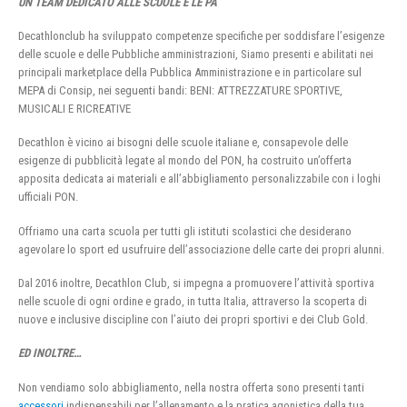
UN TEAM DEDICATO ALLE SCUOLE E LE PA
Decathlonclub ha sviluppato competenze specifiche per soddisfare l’esigenze
delle scuole e delle Pubbliche amministrazioni, Siamo presenti e abilitati nei
principali marketplace della Pubblica Amministrazione e in particolare sul
MEPA di Consip, nei seguenti bandi: BENI: ATTREZZATURE SPORTIVE,
MUSICALI E RICREATIVE
Decathlon è vicino ai bisogni delle scuole italiane e, consapevole delle
esigenze di pubblicità legate al mondo del PON, ha costruito un’offerta
apposita dedicata ai materiali e all’abbigliamento personalizzabile con i loghi
ufficiali PON.
Offriamo una carta scuola per tutti gli istituti scolastici che desiderano
agevolare lo sport ed usufruire dell’associazione delle carte dei propri alunni.
Dal 2016 inoltre, Decathlon Club, si impegna a promuovere l’attività sportiva
nelle scuole di ogni ordine e grado, in tutta Italia, attraverso la scoperta di
nuove e inclusive discipline con l’aiuto dei propri sportivi e dei Club Gold.
ED INOLTRE…
Non vendiamo solo abbigliamento, nella nostra offerta sono presenti tanti
accessori
indispensabili per l’allenamento e la pratica agonistica della tua