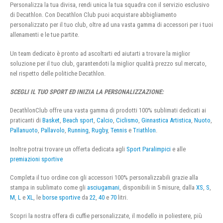
Personalizza la tua divisa, rendi unica la tua squadra con il servizio esclusivo
di Decathlon. Con Decathlon Club puoi acquistare abbigliamento
personalizzato per il tuo club, oltre ad una vasta gamma di accessori per i tuoi
allenamenti e le tue partite.
Un team dedicato è pronto ad ascoltarti ed aiutarti a trovare la miglior
soluzione per il tuo club, garantendoti la miglior qualità prezzo sul mercato,
nel rispetto delle politiche Decathlon.
SCEGLI IL TUO SPORT ED INIZIA LA PERSONALIZZAZIONE:
DecathlonClub offre una vasta gamma di prodotti 100% sublimati dedicati ai
praticanti di
Basket
,
Beach sport
,
Calcio
,
Ciclismo
,
Ginnastica Artistica
,
Nuoto
,
Pallanuoto
,
Pallavolo
,
Running
,
Rugby
,
Tennis
e
Triathlon
.
Inoltre potrai trovare un offerta dedicata agli
Sport Paralimpici
e alle
premiazioni sportive
Completa il tuo ordine con gli accessori 100% personalizzabili grazie alla
stampa in sublimato come gli
asciugamani
, disponibili in 5 misure, dalla
XS
,
S
,
M
,
L
e
XL
, le
borse sportive
da
22
,
40
e
70
litri.
Scopri la nostra offera di cuffie personalizzate, il modello in poliestere, più