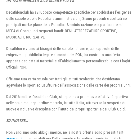
UN TEAM DEDICATO ALLE SCUOLE E LE PA
Decathlonclub ha sviluppato competenze specifiche per soddisfare l’esigenze
delle scuole e delle Pubbliche amministrazioni, Siamo presenti e abilitati nei
principali marketplace della Pubblica Amministrazione e in particolare sul
MEPA di Consip, nei seguenti bandi: BENI: ATTREZZATURE SPORTIVE,
MUSICALI E RICREATIVE
Decathlon è vicino ai bisogni delle scuole italiane e, consapevole delle
esigenze di pubblicità legate al mondo del PON, ha costruito un’offerta
apposita dedicata ai materiali e all’abbigliamento personalizzabile con i loghi
ufficiali PON.
Offriamo una carta scuola per tutti gli istituti scolastici che desiderano
agevolare lo sport ed usufruire dell’associazione delle carte dei propri alunni.
Dal 2016 inoltre, Decathlon Club, si impegna a promuovere l’attività sportiva
nelle scuole di ogni ordine e grado, in tutta Italia, attraverso la scoperta di
nuove e inclusive discipline con l’aiuto dei propri sportivi e dei Club Gold.
ED INOLTRE…
Non vendiamo solo abbigliamento, nella nostra offerta sono presenti tanti
accessori
indispensabili per l’allenamento e la pratica agonistica della tua