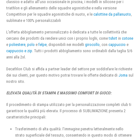
classico e adatto all’uso occasionale in piscina, i modelli in silicone per i
triathlon e gli allenamento delle squadre agonistiche e nella versione
Competition per le squadre agonistiche di nuoto, e le
calottine da pallanuoto
,
sublimate e 100% personalizzabili
L’offerta abbigliamento personalizzato è dedicata a tutte le collettività che
cercano dei prodotti da rendere unici con i proprio loghi, come
tshirt
in
cotone
e
poliestere
,
polo
e
felpe
, disponibili nei modelli
girocollo
, con
cappuccio
e
cappuccio e zip
. Tutti i prodotti abbigliamento sono ordinabili dalla taglia 5/6
anni alla 2xl.
Decathlon Club si affida a partner leader del settore per soddisfare le richieste
dei sui clienti, per questo motivo potrai trovare le offerte dedicate di
Joma
sul
nostro sito.
ELEVATA QUALITÀ DI STAMPA E MASSIMO COMFORT DI GIOCO:
Il procedimento di stampa utilizzato per la personalizzazione completi club ti
garantisce la qualità più elevata. Il processo di SUBLIMAZIONE presenta 2
caratteristiche principali:
Trasferimento di alta qualità: l’immagine penetra letteralmente nello
strato superficiale del tessuto, consentendo in questo modo di ottenere