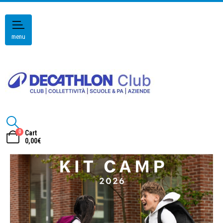
menu
0
Cart
0,00
€