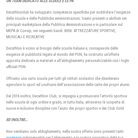
UN TEAM DEDICATO ALLE SCUOLE E LE PA
Decathlonclub ha sviluppato competenze specifiche per soddisfare l’esigenze
delle scuole e delle Pubbliche amministrazioni, Siamo presenti e abilitati nei
principali marketplace della Pubblica Amministrazione e in particolare sul
MEPA di Consip, nei seguenti bandi: BENI: ATTREZZATURE SPORTIVE,
MUSICALI E RICREATIVE
Decathlon è vicino ai bisogni delle scuole italiane e, consapevole delle
esigenze di pubblicità legate al mondo del PON, ha costruito un’offerta
apposita dedicata ai materiali e all’abbigliamento personalizzabile con i loghi
ufficiali PON.
Offriamo una carta scuola per tutti gli istituti scolastici che desiderano
agevolare lo sport ed usufruire dell’associazione delle carte dei propri alunni.
Dal 2016 inoltre, Decathlon Club, si impegna a promuovere l’attività sportiva
nelle scuole di ogni ordine e grado, in tutta Italia, attraverso la scoperta di
nuove e inclusive discipline con l’aiuto dei propri sportivi e dei Club Gold.
ED INOLTRE…
Non vendiamo solo abbigliamento, nella nostra offerta sono presenti tanti
accessori
indispensabili per l’allenamento e la pratica agonistica della tua