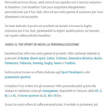
Personalizza la tua divisa, rendi unica la tua squadra con il servizio esclusivo
di Decathlon. Con Decathlon Club puoi acquistare abbigliamento
personalizzato per il tuo club, oltre ad una vasta gamma di accessori per i tuoi
allenamenti e le tue partite.
Un team dedicato è pronto ad ascoltarti ed aiutarti a trovare la miglior
soluzione per il tuo club, garantendoti la miglior qualità prezzo sul mercato,
nel rispetto delle politiche Decathlon.
SCEGLI IL TUO SPORT ED INIZIA LA PERSONALIZZAZIONE:
DecathlonClub offre una vasta gamma di prodotti 100% sublimati dedicati ai
praticanti di
Basket
,
Beach sport
,
Calcio
,
Ciclismo
,
Ginnastica Artistica
,
Nuoto
,
Pallanuoto
,
Pallavolo
,
Running
,
Rugby
,
Tennis
e
Triathlon
.
Inoltre potrai trovare un offerta dedicata agli
Sport Paralimpici
e alle
premiazioni sportive
Completa il tuo ordine con gli accessori 100% personalizzabili grazie alla
stampa in sublimato come gli
asciugamani
, disponibili in 5 misure, dalla
XS
,
S
,
M
,
L
e
XL
, le
borse sportive
da
22
,
40
e
70
litri.
Scopri la nostra offera di cuffie personalizzate, il modello in poliestere, più