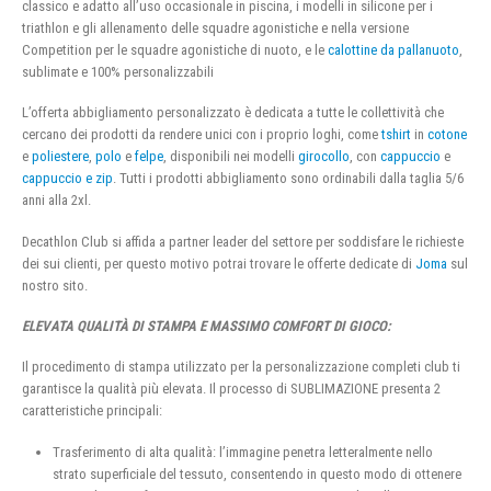
classico e adatto all’uso occasionale in piscina, i modelli in silicone per i
triathlon e gli allenamento delle squadre agonistiche e nella versione
Competition per le squadre agonistiche di nuoto, e le
calottine da pallanuoto
,
sublimate e 100% personalizzabili
L’offerta abbigliamento personalizzato è dedicata a tutte le collettività che
cercano dei prodotti da rendere unici con i proprio loghi, come
tshirt
in
cotone
e
poliestere
,
polo
e
felpe
, disponibili nei modelli
girocollo
, con
cappuccio
e
cappuccio e zip
. Tutti i prodotti abbigliamento sono ordinabili dalla taglia 5/6
anni alla 2xl.
Decathlon Club si affida a partner leader del settore per soddisfare le richieste
dei sui clienti, per questo motivo potrai trovare le offerte dedicate di
Joma
sul
nostro sito.
ELEVATA QUALITÀ DI STAMPA E MASSIMO COMFORT DI GIOCO:
Il procedimento di stampa utilizzato per la personalizzazione completi club ti
garantisce la qualità più elevata. Il processo di SUBLIMAZIONE presenta 2
caratteristiche principali:
Trasferimento di alta qualità: l’immagine penetra letteralmente nello
strato superficiale del tessuto, consentendo in questo modo di ottenere