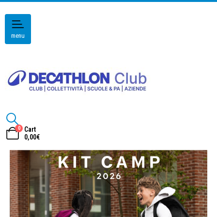
menu
0
Cart
0,00
€