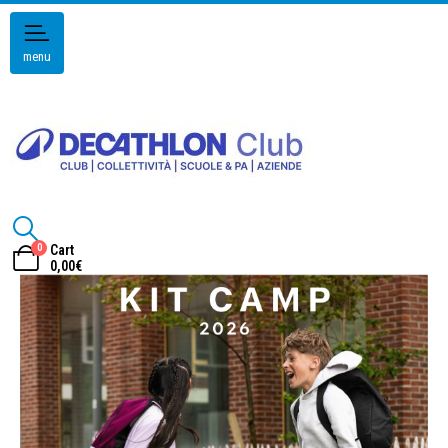
menu
0
Cart
0,00
€