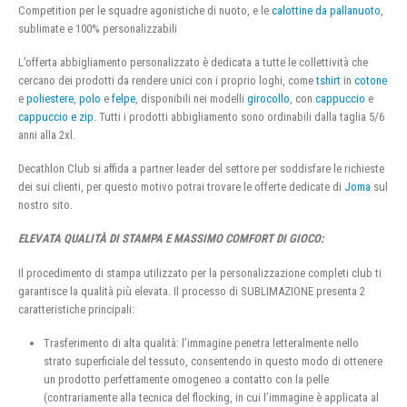
Competition per le squadre agonistiche di nuoto, e le
calottine da pallanuoto
,
sublimate e 100% personalizzabili
L’offerta abbigliamento personalizzato è dedicata a tutte le collettività che
cercano dei prodotti da rendere unici con i proprio loghi, come
tshirt
in
cotone
e
poliestere
,
polo
e
felpe
, disponibili nei modelli
girocollo
, con
cappuccio
e
cappuccio e zip
. Tutti i prodotti abbigliamento sono ordinabili dalla taglia 5/6
anni alla 2xl.
Decathlon Club si affida a partner leader del settore per soddisfare le richieste
dei sui clienti, per questo motivo potrai trovare le offerte dedicate di
Joma
sul
nostro sito.
ELEVATA QUALITÀ DI STAMPA E MASSIMO COMFORT DI GIOCO:
Il procedimento di stampa utilizzato per la personalizzazione completi club ti
garantisce la qualità più elevata. Il processo di SUBLIMAZIONE presenta 2
caratteristiche principali:
Trasferimento di alta qualità: l’immagine penetra letteralmente nello
strato superficiale del tessuto, consentendo in questo modo di ottenere
un prodotto perfettamente omogeneo a contatto con la pelle
(contrariamente alla tecnica del flocking, in cui l’immagine è applicata al