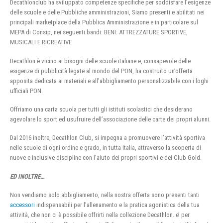
Decathlonclub ha sviluppato competenze specifiche per soddisfare l’esigenze
delle scuole e delle Pubbliche amministrazioni, Siamo presenti e abilitati nei
principali marketplace della Pubblica Amministrazione e in particolare sul
MEPA di Consip, nei seguenti bandi: BENI: ATTREZZATURE SPORTIVE,
MUSICALI E RICREATIVE
Decathlon è vicino ai bisogni delle scuole italiane e, consapevole delle
esigenze di pubblicità legate al mondo del PON, ha costruito un’offerta
apposita dedicata ai materiali e all’abbigliamento personalizzabile con i loghi
ufficiali PON.
Offriamo una carta scuola per tutti gli istituti scolastici che desiderano
agevolare lo sport ed usufruire dell’associazione delle carte dei propri alunni.
Dal 2016 inoltre, Decathlon Club, si impegna a promuovere l’attività sportiva
nelle scuole di ogni ordine e grado, in tutta Italia, attraverso la scoperta di
nuove e inclusive discipline con l’aiuto dei propri sportivi e dei Club Gold.
ED INOLTRE…
Non vendiamo solo abbigliamento, nella nostra offerta sono presenti tanti
accessori
indispensabili per l’allenamento e la pratica agonistica della tua
attività, che non ci è possibile offrirti nella collezione Decathlon. e’ per