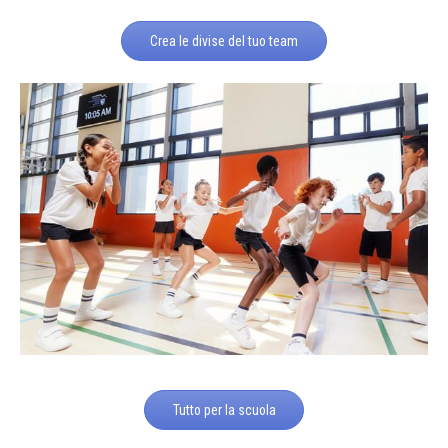
Crea le divise del tuo team
Tutto per la scuola