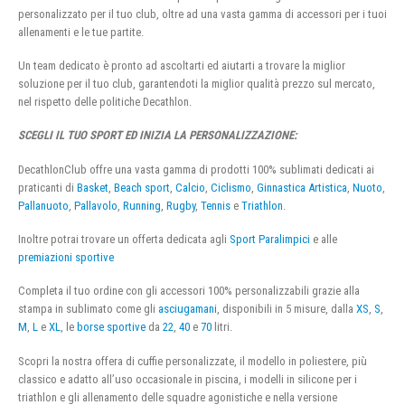
personalizzato per il tuo club, oltre ad una vasta gamma di accessori per i tuoi
allenamenti e le tue partite.
Un team dedicato è pronto ad ascoltarti ed aiutarti a trovare la miglior
soluzione per il tuo club, garantendoti la miglior qualità prezzo sul mercato,
nel rispetto delle politiche Decathlon.
SCEGLI IL TUO SPORT ED INIZIA LA PERSONALIZZAZIONE:
DecathlonClub offre una vasta gamma di prodotti 100% sublimati dedicati ai
praticanti di
Basket
,
Beach sport
,
Calcio
,
Ciclismo
,
Ginnastica Artistica
,
Nuoto
,
Pallanuoto
,
Pallavolo
,
Running
,
Rugby
,
Tennis
e
Triathlon
.
Inoltre potrai trovare un offerta dedicata agli
Sport Paralimpici
e alle
premiazioni sportive
Completa il tuo ordine con gli accessori 100% personalizzabili grazie alla
stampa in sublimato come gli
asciugamani
, disponibili in 5 misure, dalla
XS
,
S
,
M
,
L
e
XL
, le
borse sportive
da
22
,
40
e
70
litri.
Scopri la nostra offera di cuffie personalizzate, il modello in poliestere, più
classico e adatto all’uso occasionale in piscina, i modelli in silicone per i
triathlon e gli allenamento delle squadre agonistiche e nella versione