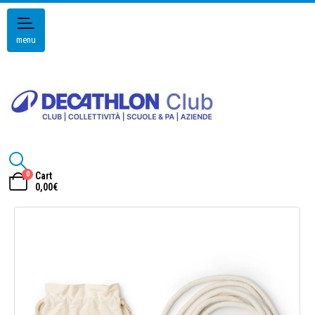
menu
0
Cart
0,00
€