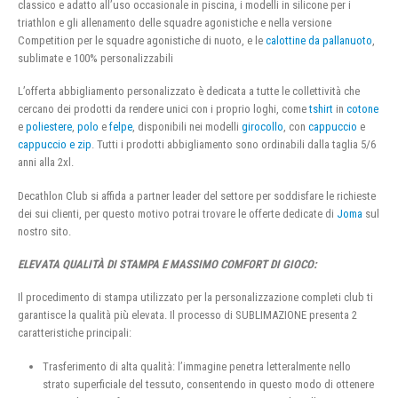
classico e adatto all’uso occasionale in piscina, i modelli in silicone per i
triathlon e gli allenamento delle squadre agonistiche e nella versione
Competition per le squadre agonistiche di nuoto, e le
calottine da pallanuoto
,
sublimate e 100% personalizzabili
L’offerta abbigliamento personalizzato è dedicata a tutte le collettività che
cercano dei prodotti da rendere unici con i proprio loghi, come
tshirt
in
cotone
e
poliestere
,
polo
e
felpe
, disponibili nei modelli
girocollo
, con
cappuccio
e
cappuccio e zip
. Tutti i prodotti abbigliamento sono ordinabili dalla taglia 5/6
anni alla 2xl.
Decathlon Club si affida a partner leader del settore per soddisfare le richieste
dei sui clienti, per questo motivo potrai trovare le offerte dedicate di
Joma
sul
nostro sito.
ELEVATA QUALITÀ DI STAMPA E MASSIMO COMFORT DI GIOCO:
Il procedimento di stampa utilizzato per la personalizzazione completi club ti
garantisce la qualità più elevata. Il processo di SUBLIMAZIONE presenta 2
caratteristiche principali:
Trasferimento di alta qualità: l’immagine penetra letteralmente nello
strato superficiale del tessuto, consentendo in questo modo di ottenere