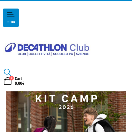
menu
0
Cart
0,00
€