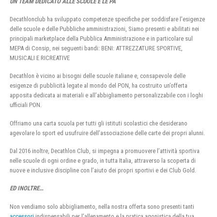
UN TEAM DEDICATO ALLE SCUOLE E LE PA
Decathlonclub ha sviluppato competenze specifiche per soddisfare l’esigenze
delle scuole e delle Pubbliche amministrazioni, Siamo presenti e abilitati nei
principali marketplace della Pubblica Amministrazione e in particolare sul
MEPA di Consip, nei seguenti bandi: BENI: ATTREZZATURE SPORTIVE,
MUSICALI E RICREATIVE
Decathlon è vicino ai bisogni delle scuole italiane e, consapevole delle
esigenze di pubblicità legate al mondo del PON, ha costruito un’offerta
apposita dedicata ai materiali e all’abbigliamento personalizzabile con i loghi
ufficiali PON.
Offriamo una carta scuola per tutti gli istituti scolastici che desiderano
agevolare lo sport ed usufruire dell’associazione delle carte dei propri alunni.
Dal 2016 inoltre, Decathlon Club, si impegna a promuovere l’attività sportiva
nelle scuole di ogni ordine e grado, in tutta Italia, attraverso la scoperta di
nuove e inclusive discipline con l’aiuto dei propri sportivi e dei Club Gold.
ED INOLTRE…
Non vendiamo solo abbigliamento, nella nostra offerta sono presenti tanti
accessori
indispensabili per l’allenamento e la pratica agonistica della tua