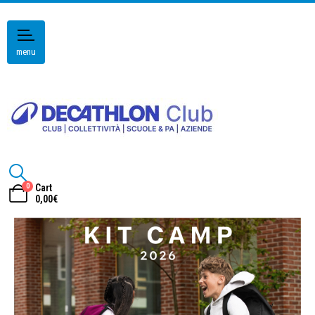
menu
0
Cart
0,00
€