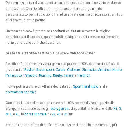
Personalizza la tua divisa, rendi unica la tua squadra con il servizio esclusivo
di Decathlon. Con Decathlon Club puoi acquistare abbigliamento
personalizzato per il tuo club, oltre ad una vasta gamma di accessori per i tuoi
allenamenti e le tue partite.
Un team dedicato è pronto ad ascoltarti ed aiutarti a trovare la miglior
soluzione per il tuo club, garantendoti la miglior qualità prezzo sul mercato,
nel rispetto delle politiche Decathlon.
SCEGLI IL TUO SPORT ED INIZIA LA PERSONALIZZAZIONE:
DecathlonClub offre una vasta gamma di prodotti 100% sublimati dedicati ai
praticanti di
Basket
,
Beach sport
,
Calcio
,
Ciclismo
,
Ginnastica Artistica
,
Nuoto
,
Pallanuoto
,
Pallavolo
,
Running
,
Rugby
,
Tennis
e
Triathlon
.
Inoltre potrai trovare un offerta dedicata agli
Sport Paralimpici
e alle
premiazioni sportive
Completa il tuo ordine con gli accessori 100% personalizzabili grazie alla
stampa in sublimato come gli
asciugamani
, disponibili in 5 misure, dalla
XS
,
S
,
M
,
L
e
XL
, le
borse sportive
da
22
,
40
e
70
litri.
Scopri la nostra offera di cuffie personalizzate, il modello in poliestere, più