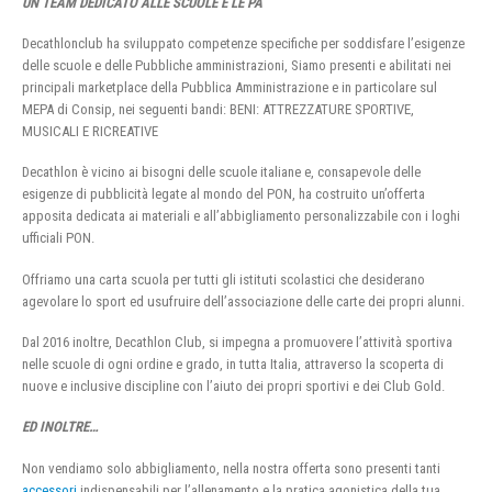
UN TEAM DEDICATO ALLE SCUOLE E LE PA
Decathlonclub ha sviluppato competenze specifiche per soddisfare l’esigenze
delle scuole e delle Pubbliche amministrazioni, Siamo presenti e abilitati nei
principali marketplace della Pubblica Amministrazione e in particolare sul
MEPA di Consip, nei seguenti bandi: BENI: ATTREZZATURE SPORTIVE,
MUSICALI E RICREATIVE
Decathlon è vicino ai bisogni delle scuole italiane e, consapevole delle
esigenze di pubblicità legate al mondo del PON, ha costruito un’offerta
apposita dedicata ai materiali e all’abbigliamento personalizzabile con i loghi
ufficiali PON.
Offriamo una carta scuola per tutti gli istituti scolastici che desiderano
agevolare lo sport ed usufruire dell’associazione delle carte dei propri alunni.
Dal 2016 inoltre, Decathlon Club, si impegna a promuovere l’attività sportiva
nelle scuole di ogni ordine e grado, in tutta Italia, attraverso la scoperta di
nuove e inclusive discipline con l’aiuto dei propri sportivi e dei Club Gold.
ED INOLTRE…
Non vendiamo solo abbigliamento, nella nostra offerta sono presenti tanti
accessori
indispensabili per l’allenamento e la pratica agonistica della tua