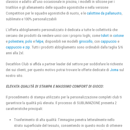
classico e adatto all’uso occasionale in piscina, i modelli in silicone per i
triathlon e gli allenamento delle squadre agonistiche e nella versione
Competition per le squadre agonistiche di nuoto, e le
calottine da pallanuoto
,
sublimate e 100% personalizzabili
L’offerta abbigliamento personalizzato è dedicata a tutte le collettività che
cercano dei prodotti da rendere unici con i proprio loghi, come
tshirt
in
cotone
e
poliestere
,
polo
e
felpe
, disponibili nei modelli
girocollo
, con
cappuccio
e
cappuccio e zip
. Tutti i prodotti abbigliamento sono ordinabili dalla taglia 5/6
anni alla 2xl.
Decathlon Club si affida a partner leader del settore per soddisfare le richieste
dei sui clienti, per questo motivo potrai trovare le offerte dedicate di
Joma
sul
nostro sito.
ELEVATA QUALITÀ DI STAMPA E MASSIMO COMFORT DI GIOCO:
Il procedimento di stampa utilizzato per la personalizzazione completi club ti
garantisce la qualità più elevata. Il processo di SUBLIMAZIONE presenta 2
caratteristiche principali:
Trasferimento di alta qualità: l’immagine penetra letteralmente nello
strato superficiale del tessuto, consentendo in questo modo di ottenere