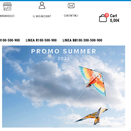
0
Cart
CONTATTACI
AREANEGOZI
IL MIO ACCOUNT
0,00
€
B100-500-900
LINEA R100-500-900
LINEA BB100-300-500-900