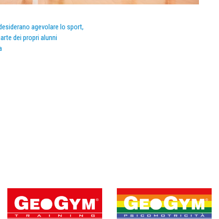
e desiderano agevolare lo sport,
arte dei propri alunni
a