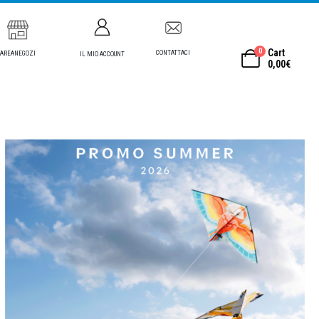
0
Cart
CONTATTACI
AREANEGOZI
IL MIO ACCOUNT
0,00
€