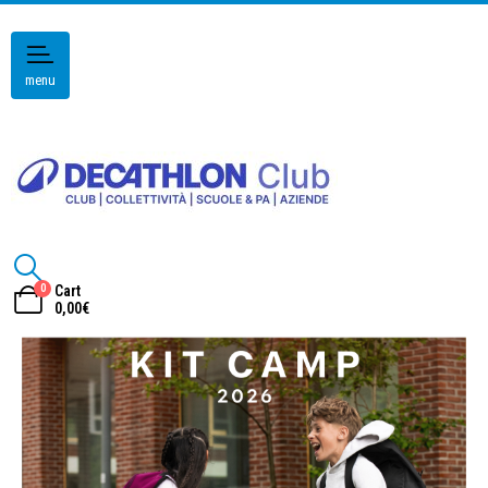
menu
0
Cart
0,00
€