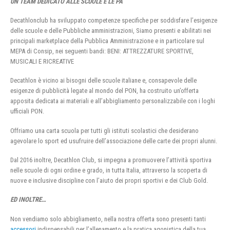
UN TEAM DEDICATO ALLE SCUOLE E LE PA
Decathlonclub ha sviluppato competenze specifiche per soddisfare l’esigenze
delle scuole e delle Pubbliche amministrazioni, Siamo presenti e abilitati nei
principali marketplace della Pubblica Amministrazione e in particolare sul
MEPA di Consip, nei seguenti bandi: BENI: ATTREZZATURE SPORTIVE,
MUSICALI E RICREATIVE
Decathlon è vicino ai bisogni delle scuole italiane e, consapevole delle
esigenze di pubblicità legate al mondo del PON, ha costruito un’offerta
apposita dedicata ai materiali e all’abbigliamento personalizzabile con i loghi
ufficiali PON.
Offriamo una carta scuola per tutti gli istituti scolastici che desiderano
agevolare lo sport ed usufruire dell’associazione delle carte dei propri alunni.
Dal 2016 inoltre, Decathlon Club, si impegna a promuovere l’attività sportiva
nelle scuole di ogni ordine e grado, in tutta Italia, attraverso la scoperta di
nuove e inclusive discipline con l’aiuto dei propri sportivi e dei Club Gold.
ED INOLTRE…
Non vendiamo solo abbigliamento, nella nostra offerta sono presenti tanti
accessori
indispensabili per l’allenamento e la pratica agonistica della tua