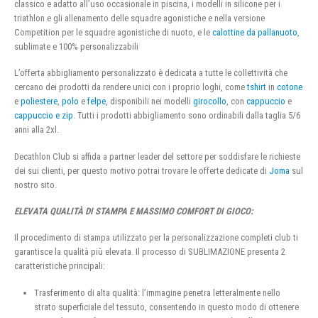
classico e adatto all’uso occasionale in piscina, i modelli in silicone per i
triathlon e gli allenamento delle squadre agonistiche e nella versione
Competition per le squadre agonistiche di nuoto, e le
calottine da pallanuoto
,
sublimate e 100% personalizzabili
L’offerta abbigliamento personalizzato è dedicata a tutte le collettività che
cercano dei prodotti da rendere unici con i proprio loghi, come
tshirt
in
cotone
e
poliestere
,
polo
e
felpe
, disponibili nei modelli
girocollo
, con
cappuccio
e
cappuccio e zip
. Tutti i prodotti abbigliamento sono ordinabili dalla taglia 5/6
anni alla 2xl.
Decathlon Club si affida a partner leader del settore per soddisfare le richieste
dei sui clienti, per questo motivo potrai trovare le offerte dedicate di
Joma
sul
nostro sito.
ELEVATA QUALITÀ DI STAMPA E MASSIMO COMFORT DI GIOCO:
Il procedimento di stampa utilizzato per la personalizzazione completi club ti
garantisce la qualità più elevata. Il processo di SUBLIMAZIONE presenta 2
caratteristiche principali:
Trasferimento di alta qualità: l’immagine penetra letteralmente nello
strato superficiale del tessuto, consentendo in questo modo di ottenere