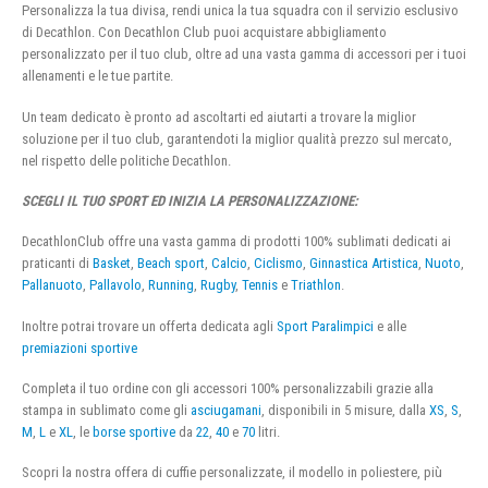
Personalizza la tua divisa, rendi unica la tua squadra con il servizio esclusivo
di Decathlon. Con Decathlon Club puoi acquistare abbigliamento
personalizzato per il tuo club, oltre ad una vasta gamma di accessori per i tuoi
allenamenti e le tue partite.
Un team dedicato è pronto ad ascoltarti ed aiutarti a trovare la miglior
soluzione per il tuo club, garantendoti la miglior qualità prezzo sul mercato,
nel rispetto delle politiche Decathlon.
SCEGLI IL TUO SPORT ED INIZIA LA PERSONALIZZAZIONE:
DecathlonClub offre una vasta gamma di prodotti 100% sublimati dedicati ai
praticanti di
Basket
,
Beach sport
,
Calcio
,
Ciclismo
,
Ginnastica Artistica
,
Nuoto
,
Pallanuoto
,
Pallavolo
,
Running
,
Rugby
,
Tennis
e
Triathlon
.
Inoltre potrai trovare un offerta dedicata agli
Sport Paralimpici
e alle
premiazioni sportive
Completa il tuo ordine con gli accessori 100% personalizzabili grazie alla
stampa in sublimato come gli
asciugamani
, disponibili in 5 misure, dalla
XS
,
S
,
M
,
L
e
XL
, le
borse sportive
da
22
,
40
e
70
litri.
Scopri la nostra offera di cuffie personalizzate, il modello in poliestere, più