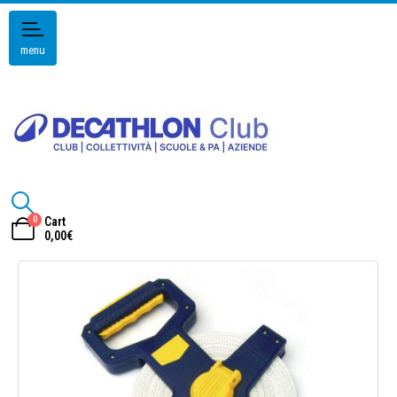
menu
0
Cart
0,00
€