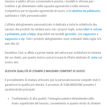
classico e adatto all’uso occasionale in piscina, i modelli in silicone per i
triathlon e gli allenamento delle squadre agonistiche e nella versione
Competition per le squadre agonistiche di nuoto, e le
calottine da pallanuoto
,
sublimate e 100% personalizzabili
L’offerta abbigliamento personalizzato è dedicata a tutte le collettività che
cercano dei prodotti da rendere unici con i proprio loghi, come
tshirt
in
cotone
e
poliestere
,
polo
e
felpe
, disponibili nei modelli
girocollo
, con
cappuccio
e
cappuccio e zip
. Tutti i prodotti abbigliamento sono ordinabili dalla taglia 5/6
anni alla 2xl.
Decathlon Club si affida a partner leader del settore per soddisfare le richieste
dei sui clienti, per questo motivo potrai trovare le offerte dedicate di
Joma
sul
nostro sito.
ELEVATA QUALITÀ DI STAMPA E MASSIMO COMFORT DI GIOCO:
Il procedimento di stampa utilizzato per la personalizzazione completi club ti
garantisce la qualità più elevata. Il processo di SUBLIMAZIONE presenta 2
caratteristiche principali:
Trasferimento di alta qualità: l’immagine penetra letteralmente nello
strato superficiale del tessuto, consentendo in questo modo di ottenere