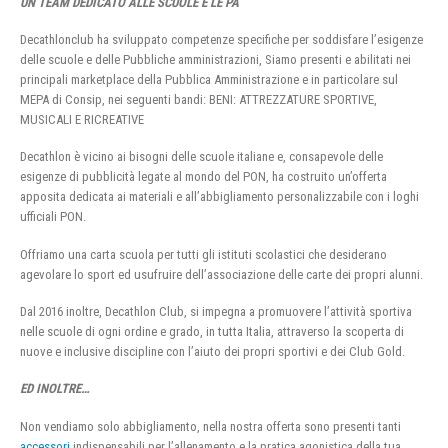
UN TEAM DEDICATO ALLE SCUOLE E LE PA
Decathlonclub ha sviluppato competenze specifiche per soddisfare l’esigenze
delle scuole e delle Pubbliche amministrazioni, Siamo presenti e abilitati nei
principali marketplace della Pubblica Amministrazione e in particolare sul
MEPA di Consip, nei seguenti bandi: BENI: ATTREZZATURE SPORTIVE,
MUSICALI E RICREATIVE
Decathlon è vicino ai bisogni delle scuole italiane e, consapevole delle
esigenze di pubblicità legate al mondo del PON, ha costruito un’offerta
apposita dedicata ai materiali e all’abbigliamento personalizzabile con i loghi
ufficiali PON.
Offriamo una carta scuola per tutti gli istituti scolastici che desiderano
agevolare lo sport ed usufruire dell’associazione delle carte dei propri alunni.
Dal 2016 inoltre, Decathlon Club, si impegna a promuovere l’attività sportiva
nelle scuole di ogni ordine e grado, in tutta Italia, attraverso la scoperta di
nuove e inclusive discipline con l’aiuto dei propri sportivi e dei Club Gold.
ED INOLTRE…
Non vendiamo solo abbigliamento, nella nostra offerta sono presenti tanti
accessori
indispensabili per l’allenamento e la pratica agonistica della tua