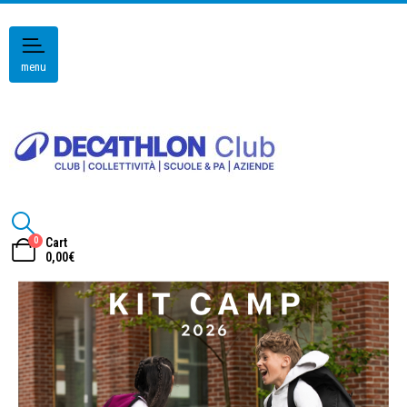
menu
0
Cart
0,00
€