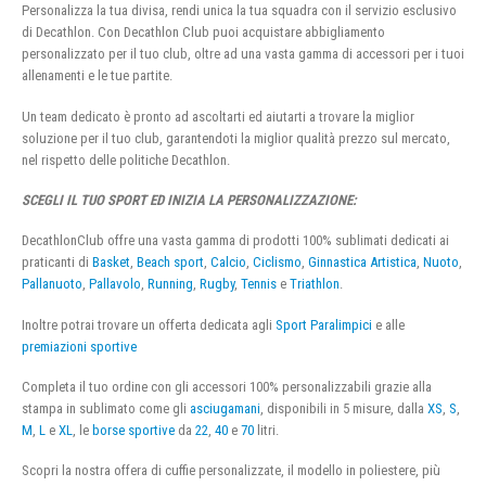
Personalizza la tua divisa, rendi unica la tua squadra con il servizio esclusivo
di Decathlon. Con Decathlon Club puoi acquistare abbigliamento
personalizzato per il tuo club, oltre ad una vasta gamma di accessori per i tuoi
allenamenti e le tue partite.
Un team dedicato è pronto ad ascoltarti ed aiutarti a trovare la miglior
soluzione per il tuo club, garantendoti la miglior qualità prezzo sul mercato,
nel rispetto delle politiche Decathlon.
SCEGLI IL TUO SPORT ED INIZIA LA PERSONALIZZAZIONE:
DecathlonClub offre una vasta gamma di prodotti 100% sublimati dedicati ai
praticanti di
Basket
,
Beach sport
,
Calcio
,
Ciclismo
,
Ginnastica Artistica
,
Nuoto
,
Pallanuoto
,
Pallavolo
,
Running
,
Rugby
,
Tennis
e
Triathlon
.
Inoltre potrai trovare un offerta dedicata agli
Sport Paralimpici
e alle
premiazioni sportive
Completa il tuo ordine con gli accessori 100% personalizzabili grazie alla
stampa in sublimato come gli
asciugamani
, disponibili in 5 misure, dalla
XS
,
S
,
M
,
L
e
XL
, le
borse sportive
da
22
,
40
e
70
litri.
Scopri la nostra offera di cuffie personalizzate, il modello in poliestere, più