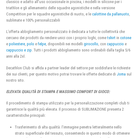
classico e adatto all’uso occasionale in piscina, i modelli in silicone per i
triathlon e gli allenamento delle squadre agonistiche e nella versione
Competition per le squadre agonistiche di nuoto, e le
calottine da pallanuoto
,
sublimate e 100% personalizzabili
L’offerta abbigliamento personalizzato è dedicata a tutte le collettività che
cercano dei prodotti da rendere unici con i proprio loghi, come
tshirt
in
cotone
e
poliestere
,
polo
e
felpe
, disponibili nei modelli
girocollo
, con
cappuccio
e
cappuccio e zip
. Tutti i prodotti abbigliamento sono ordinabili dalla taglia 5/6
anni alla 2xl.
Decathlon Club si affida a partner leader del settore per soddisfare le richieste
dei sui clienti, per questo motivo potrai trovare le offerte dedicate di
Joma
sul
nostro sito.
ELEVATA QUALITÀ DI STAMPA E MASSIMO COMFORT DI GIOCO:
Il procedimento di stampa utilizzato per la personalizzazione completi club ti
garantisce la qualità più elevata. Il processo di SUBLIMAZIONE presenta 2
caratteristiche principali:
Trasferimento di alta qualità: l’immagine penetra letteralmente nello
strato superficiale del tessuto, consentendo in questo modo di ottenere