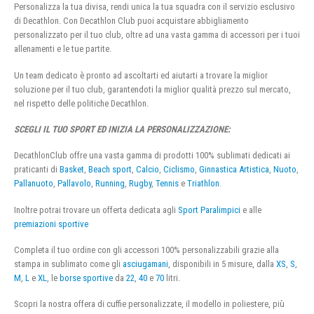
Personalizza la tua divisa, rendi unica la tua squadra con il servizio esclusivo
di Decathlon. Con Decathlon Club puoi acquistare abbigliamento
personalizzato per il tuo club, oltre ad una vasta gamma di accessori per i tuoi
allenamenti e le tue partite.
Un team dedicato è pronto ad ascoltarti ed aiutarti a trovare la miglior
soluzione per il tuo club, garantendoti la miglior qualità prezzo sul mercato,
nel rispetto delle politiche Decathlon.
SCEGLI IL TUO SPORT ED INIZIA LA PERSONALIZZAZIONE:
DecathlonClub offre una vasta gamma di prodotti 100% sublimati dedicati ai
praticanti di
Basket
,
Beach sport
,
Calcio
,
Ciclismo
,
Ginnastica Artistica
,
Nuoto
,
Pallanuoto
,
Pallavolo
,
Running
,
Rugby
,
Tennis
e
Triathlon
.
Inoltre potrai trovare un offerta dedicata agli
Sport Paralimpici
e alle
premiazioni sportive
Completa il tuo ordine con gli accessori 100% personalizzabili grazie alla
stampa in sublimato come gli
asciugamani
, disponibili in 5 misure, dalla
XS
,
S
,
M
,
L
e
XL
, le
borse sportive
da
22
,
40
e
70
litri.
Scopri la nostra offera di cuffie personalizzate, il modello in poliestere, più