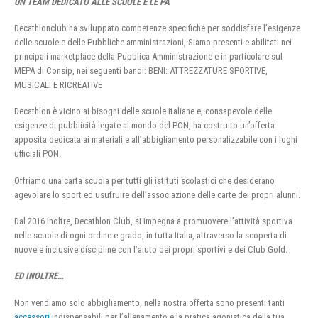
UN TEAM DEDICATO ALLE SCUOLE E LE PA
Decathlonclub ha sviluppato competenze specifiche per soddisfare l’esigenze
delle scuole e delle Pubbliche amministrazioni, Siamo presenti e abilitati nei
principali marketplace della Pubblica Amministrazione e in particolare sul
MEPA di Consip, nei seguenti bandi: BENI: ATTREZZATURE SPORTIVE,
MUSICALI E RICREATIVE
Decathlon è vicino ai bisogni delle scuole italiane e, consapevole delle
esigenze di pubblicità legate al mondo del PON, ha costruito un’offerta
apposita dedicata ai materiali e all’abbigliamento personalizzabile con i loghi
ufficiali PON.
Offriamo una carta scuola per tutti gli istituti scolastici che desiderano
agevolare lo sport ed usufruire dell’associazione delle carte dei propri alunni.
Dal 2016 inoltre, Decathlon Club, si impegna a promuovere l’attività sportiva
nelle scuole di ogni ordine e grado, in tutta Italia, attraverso la scoperta di
nuove e inclusive discipline con l’aiuto dei propri sportivi e dei Club Gold.
ED INOLTRE…
Non vendiamo solo abbigliamento, nella nostra offerta sono presenti tanti
accessori
indispensabili per l’allenamento e la pratica agonistica della tua