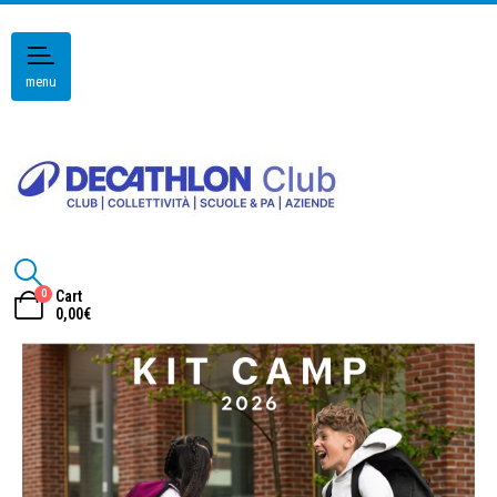
menu
0
Cart
0,00
€