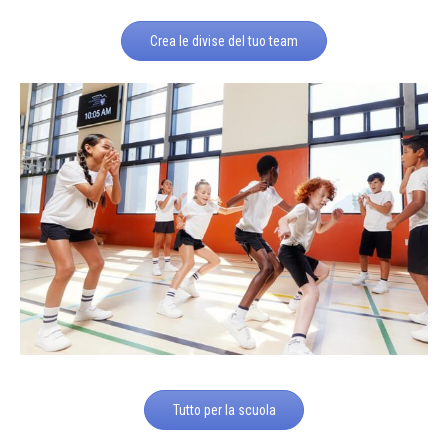
Crea le divise del tuo team
Tutto per la scuola