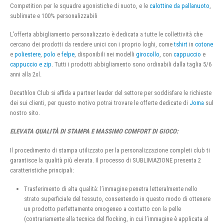
Competition per le squadre agonistiche di nuoto, e le
calottine da pallanuoto
,
sublimate e 100% personalizzabili
L’offerta abbigliamento personalizzato è dedicata a tutte le collettività che
cercano dei prodotti da rendere unici con i proprio loghi, come
tshirt
in
cotone
e
poliestere
,
polo
e
felpe
, disponibili nei modelli
girocollo
, con
cappuccio
e
cappuccio e zip
. Tutti i prodotti abbigliamento sono ordinabili dalla taglia 5/6
anni alla 2xl.
Decathlon Club si affida a partner leader del settore per soddisfare le richieste
dei sui clienti, per questo motivo potrai trovare le offerte dedicate di
Joma
sul
nostro sito.
ELEVATA QUALITÀ DI STAMPA E MASSIMO COMFORT DI GIOCO:
Il procedimento di stampa utilizzato per la personalizzazione completi club ti
garantisce la qualità più elevata. Il processo di SUBLIMAZIONE presenta 2
caratteristiche principali:
Trasferimento di alta qualità: l’immagine penetra letteralmente nello
strato superficiale del tessuto, consentendo in questo modo di ottenere
un prodotto perfettamente omogeneo a contatto con la pelle
(contrariamente alla tecnica del flocking, in cui l’immagine è applicata al