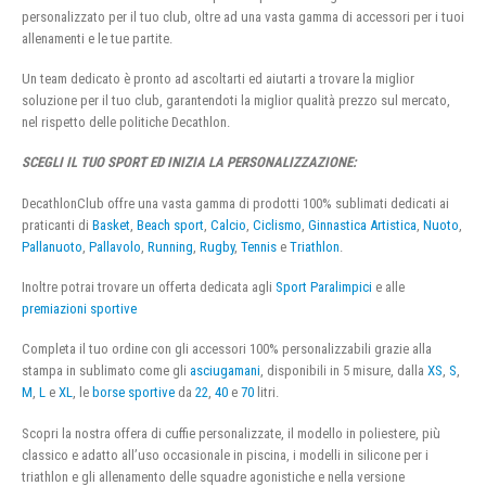
personalizzato per il tuo club, oltre ad una vasta gamma di accessori per i tuoi
allenamenti e le tue partite.
Un team dedicato è pronto ad ascoltarti ed aiutarti a trovare la miglior
soluzione per il tuo club, garantendoti la miglior qualità prezzo sul mercato,
nel rispetto delle politiche Decathlon.
SCEGLI IL TUO SPORT ED INIZIA LA PERSONALIZZAZIONE:
DecathlonClub offre una vasta gamma di prodotti 100% sublimati dedicati ai
praticanti di
Basket
,
Beach sport
,
Calcio
,
Ciclismo
,
Ginnastica Artistica
,
Nuoto
,
Pallanuoto
,
Pallavolo
,
Running
,
Rugby
,
Tennis
e
Triathlon
.
Inoltre potrai trovare un offerta dedicata agli
Sport Paralimpici
e alle
premiazioni sportive
Completa il tuo ordine con gli accessori 100% personalizzabili grazie alla
stampa in sublimato come gli
asciugamani
, disponibili in 5 misure, dalla
XS
,
S
,
M
,
L
e
XL
, le
borse sportive
da
22
,
40
e
70
litri.
Scopri la nostra offera di cuffie personalizzate, il modello in poliestere, più
classico e adatto all’uso occasionale in piscina, i modelli in silicone per i
triathlon e gli allenamento delle squadre agonistiche e nella versione