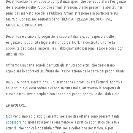
Decathlonclub ha sviluppato competenze specifiche per soddisfare l’esigenze
delle scuole e delle Pubbliche amministrazioni, Siamo presenti e abilitati nei
principali marketplace della Pubblica Amministrazione e in particolare sul
MEPA di Consip, nei seguenti bandi: BENI: ATTREZZATURE SPORTIVE,
MUSICALI E RICREATIVE
Decathlon è vicino ai bisogni delle scuole italiane e, consapevole delle
esigenze di pubblicità legate al mondo del PON, ha costruito un’offerta
apposita dedicata ai materiali e all’abbigliamento personalizzabile con i loghi
ufficiali PON.
Offriamo una carta scuola per tutti gli istituti scolastici che desiderano
agevolare lo sport ed usufruire dell’associazione delle carte dei propri alunni.
Dal 2016 inoltre, Decathlon Club, si impegna a promuovere l’attività sportiva
nelle scuole di ogni ordine e grado, in tutta Italia, attraverso la scoperta di
nuove e inclusive discipline con l’aiuto dei propri sportivi e dei Club Gold.
ED INOLTRE…
Non vendiamo solo abbigliamento, nella nostra offerta sono presenti tanti
accessori
indispensabili per l’allenamento e la pratica agonistica della tua
attività, che non ci è possibile offrirti nella collezione Decathlon. e’ per