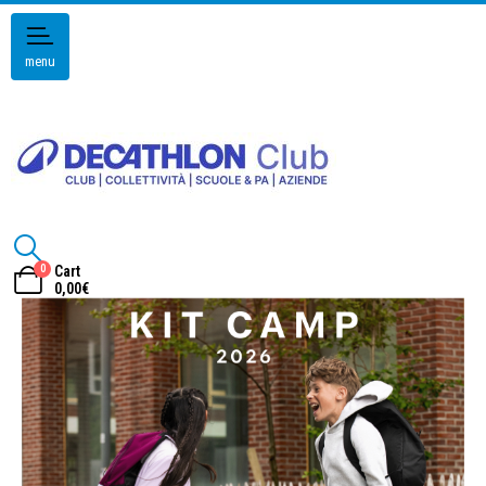
menu
0
Cart
0,00
€