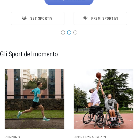
SET SPORTIVI
PREMI SPORTIVI
Gli Sport del momento
ING
SPORT PARALIMPICI
CALCI