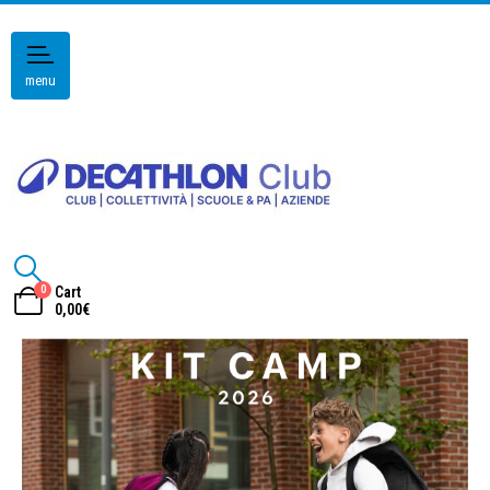
menu
0
Cart
0,00
€