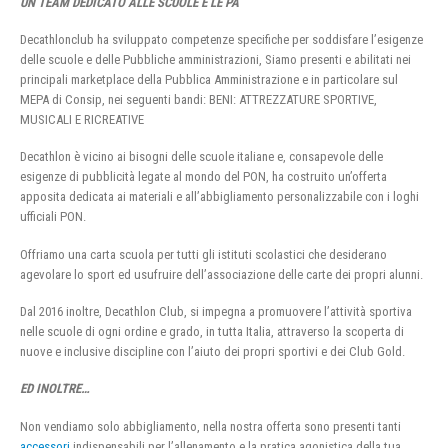
UN TEAM DEDICATO ALLE SCUOLE E LE PA
Decathlonclub ha sviluppato competenze specifiche per soddisfare l’esigenze
delle scuole e delle Pubbliche amministrazioni, Siamo presenti e abilitati nei
principali marketplace della Pubblica Amministrazione e in particolare sul
MEPA di Consip, nei seguenti bandi: BENI: ATTREZZATURE SPORTIVE,
MUSICALI E RICREATIVE
Decathlon è vicino ai bisogni delle scuole italiane e, consapevole delle
esigenze di pubblicità legate al mondo del PON, ha costruito un’offerta
apposita dedicata ai materiali e all’abbigliamento personalizzabile con i loghi
ufficiali PON.
Offriamo una carta scuola per tutti gli istituti scolastici che desiderano
agevolare lo sport ed usufruire dell’associazione delle carte dei propri alunni.
Dal 2016 inoltre, Decathlon Club, si impegna a promuovere l’attività sportiva
nelle scuole di ogni ordine e grado, in tutta Italia, attraverso la scoperta di
nuove e inclusive discipline con l’aiuto dei propri sportivi e dei Club Gold.
ED INOLTRE…
Non vendiamo solo abbigliamento, nella nostra offerta sono presenti tanti
accessori
indispensabili per l’allenamento e la pratica agonistica della tua