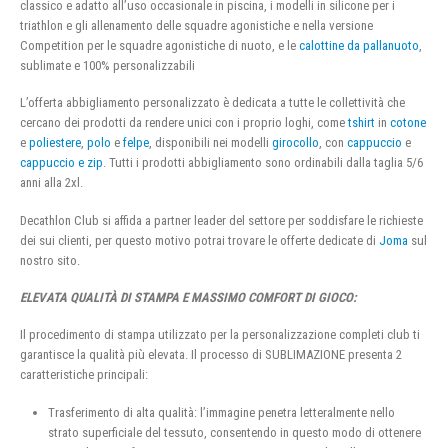
classico e adatto all’uso occasionale in piscina, i modelli in silicone per i
triathlon e gli allenamento delle squadre agonistiche e nella versione
Competition per le squadre agonistiche di nuoto, e le
calottine da pallanuoto
,
sublimate e 100% personalizzabili
L’offerta abbigliamento personalizzato è dedicata a tutte le collettività che
cercano dei prodotti da rendere unici con i proprio loghi, come
tshirt
in
cotone
e
poliestere
,
polo
e
felpe
, disponibili nei modelli
girocollo
, con
cappuccio
e
cappuccio e zip
. Tutti i prodotti abbigliamento sono ordinabili dalla taglia 5/6
anni alla 2xl.
Decathlon Club si affida a partner leader del settore per soddisfare le richieste
dei sui clienti, per questo motivo potrai trovare le offerte dedicate di
Joma
sul
nostro sito.
ELEVATA QUALITÀ DI STAMPA E MASSIMO COMFORT DI GIOCO:
Il procedimento di stampa utilizzato per la personalizzazione completi club ti
garantisce la qualità più elevata. Il processo di SUBLIMAZIONE presenta 2
caratteristiche principali:
Trasferimento di alta qualità: l’immagine penetra letteralmente nello
strato superficiale del tessuto, consentendo in questo modo di ottenere