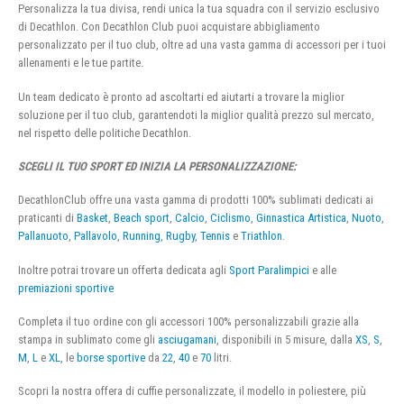
Personalizza la tua divisa, rendi unica la tua squadra con il servizio esclusivo
di Decathlon. Con Decathlon Club puoi acquistare abbigliamento
personalizzato per il tuo club, oltre ad una vasta gamma di accessori per i tuoi
allenamenti e le tue partite.
Un team dedicato è pronto ad ascoltarti ed aiutarti a trovare la miglior
soluzione per il tuo club, garantendoti la miglior qualità prezzo sul mercato,
nel rispetto delle politiche Decathlon.
SCEGLI IL TUO SPORT ED INIZIA LA PERSONALIZZAZIONE:
DecathlonClub offre una vasta gamma di prodotti 100% sublimati dedicati ai
praticanti di
Basket
,
Beach sport
,
Calcio
,
Ciclismo
,
Ginnastica Artistica
,
Nuoto
,
Pallanuoto
,
Pallavolo
,
Running
,
Rugby
,
Tennis
e
Triathlon
.
Inoltre potrai trovare un offerta dedicata agli
Sport Paralimpici
e alle
premiazioni sportive
Completa il tuo ordine con gli accessori 100% personalizzabili grazie alla
stampa in sublimato come gli
asciugamani
, disponibili in 5 misure, dalla
XS
,
S
,
M
,
L
e
XL
, le
borse sportive
da
22
,
40
e
70
litri.
Scopri la nostra offera di cuffie personalizzate, il modello in poliestere, più