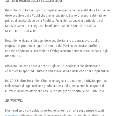
UN TEAM DEDICATO ALLE SCUOLE E LE PA
Decathlonclub ha sviluppato competenze specifiche per soddisfare l’esigenze
delle scuole e delle Pubbliche amministrazioni, Siamo presenti e abilitati nei
principali marketplace della Pubblica Amministrazione e in particolare sul
MEPA di Consip, nei seguenti bandi: BENI: ATTREZZATURE SPORTIVE,
MUSICALI E RICREATIVE
Decathlon è vicino ai bisogni delle scuole italiane e, consapevole delle
esigenze di pubblicità legate al mondo del PON, ha costruito un’offerta
apposita dedicata ai materiali e all’abbigliamento personalizzabile con i loghi
ufficiali PON.
Offriamo una carta scuola per tutti gli istituti scolastici che desiderano
agevolare lo sport ed usufruire dell’associazione delle carte dei propri alunni.
Dal 2016 inoltre, Decathlon Club, si impegna a promuovere l’attività sportiva
nelle scuole di ogni ordine e grado, in tutta Italia, attraverso la scoperta di
nuove e inclusive discipline con l’aiuto dei propri sportivi e dei Club Gold.
ED INOLTRE…
Non vendiamo solo abbigliamento, nella nostra offerta sono presenti tanti
accessori
indispensabili per l’allenamento e la pratica agonistica della tua