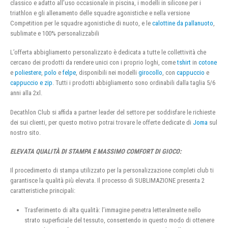
classico e adatto all’uso occasionale in piscina, i modelli in silicone per i
triathlon e gli allenamento delle squadre agonistiche e nella versione
Competition per le squadre agonistiche di nuoto, e le
calottine da pallanuoto
,
sublimate e 100% personalizzabili
L’offerta abbigliamento personalizzato è dedicata a tutte le collettività che
cercano dei prodotti da rendere unici con i proprio loghi, come
tshirt
in
cotone
e
poliestere
,
polo
e
felpe
, disponibili nei modelli
girocollo
, con
cappuccio
e
cappuccio e zip
. Tutti i prodotti abbigliamento sono ordinabili dalla taglia 5/6
anni alla 2xl.
Decathlon Club si affida a partner leader del settore per soddisfare le richieste
dei sui clienti, per questo motivo potrai trovare le offerte dedicate di
Joma
sul
nostro sito.
ELEVATA QUALITÀ DI STAMPA E MASSIMO COMFORT DI GIOCO:
Il procedimento di stampa utilizzato per la personalizzazione completi club ti
garantisce la qualità più elevata. Il processo di SUBLIMAZIONE presenta 2
caratteristiche principali:
Trasferimento di alta qualità: l’immagine penetra letteralmente nello
strato superficiale del tessuto, consentendo in questo modo di ottenere