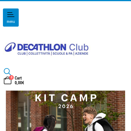
menu
0
Cart
0,00
€