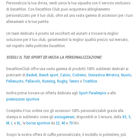
Personalizza la tua divisa, rendi unica la tua squadra con il servizio esclusivo
di Decathlon. Con Decathlon Club puoi acquistare abbigliamento
personalizzato per il tuo club, oltre ad una vasta gamma di accessori per i tuoi
allenamenti e le tue partite.
Un team dedicato è pronto ad ascoltarti ed aiutarti a trovare la miglior
soluzione per il tuo club, garantendoti la miglior qualità prezzo sul mercato,
nel rispetto delle politiche Decathlon.
SCEGLI IL TUO SPORT ED INIZIA LA PERSONALIZZAZIONE:
DecathlonClub offre una vasta gamma di prodotti 100% sublimati dedicati ai
praticanti di
Basket
,
Beach sport
,
Calcio
,
Ciclismo
,
Ginnastica Artistica
,
Nuoto
,
Pallanuoto
,
Pallavolo
,
Running
,
Rugby
,
Tennis
e
Triathlon
.
Inoltre potrai trovare un offerta dedicata agli
Sport Paralimpici
e alle
premiazioni sportive
Completa il tuo ordine con gli accessori 100% personalizzabili grazie alla
stampa in sublimato come gli
asciugamani
, disponibili in 5 misure, dalla
XS
,
S
,
M
,
L
e
XL
, le
borse sportive
da
22
,
40
e
70
litri.
Scopri la nostra offera di cuffie personalizzate, il modello in poliestere, più