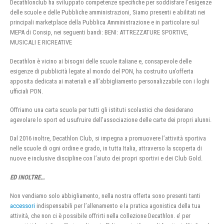
Decathlonclub ha sviluppato competenze specifiche per soddisfare l’esigenze
delle scuole e delle Pubbliche amministrazioni, Siamo presenti e abilitati nei
principali marketplace della Pubblica Amministrazione e in particolare sul
MEPA di Consip, nei seguenti bandi: BENI: ATTREZZATURE SPORTIVE,
MUSICALI E RICREATIVE
Decathlon è vicino ai bisogni delle scuole italiane e, consapevole delle
esigenze di pubblicità legate al mondo del PON, ha costruito un’offerta
apposita dedicata ai materiali e all’abbigliamento personalizzabile con i loghi
ufficiali PON.
Offriamo una carta scuola per tutti gli istituti scolastici che desiderano
agevolare lo sport ed usufruire dell’associazione delle carte dei propri alunni.
Dal 2016 inoltre, Decathlon Club, si impegna a promuovere l’attività sportiva
nelle scuole di ogni ordine e grado, in tutta Italia, attraverso la scoperta di
nuove e inclusive discipline con l’aiuto dei propri sportivi e dei Club Gold.
ED INOLTRE…
Non vendiamo solo abbigliamento, nella nostra offerta sono presenti tanti
accessori
indispensabili per l’allenamento e la pratica agonistica della tua
attività, che non ci è possibile offrirti nella collezione Decathlon. e’ per