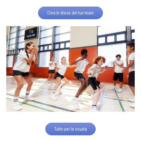
Crea le divise del tuo team
Tutto per la scuola