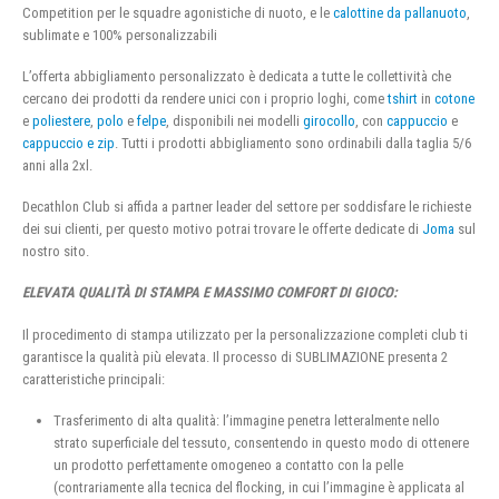
Competition per le squadre agonistiche di nuoto, e le
calottine da pallanuoto
,
sublimate e 100% personalizzabili
L’offerta abbigliamento personalizzato è dedicata a tutte le collettività che
cercano dei prodotti da rendere unici con i proprio loghi, come
tshirt
in
cotone
e
poliestere
,
polo
e
felpe
, disponibili nei modelli
girocollo
, con
cappuccio
e
cappuccio e zip
. Tutti i prodotti abbigliamento sono ordinabili dalla taglia 5/6
anni alla 2xl.
Decathlon Club si affida a partner leader del settore per soddisfare le richieste
dei sui clienti, per questo motivo potrai trovare le offerte dedicate di
Joma
sul
nostro sito.
ELEVATA QUALITÀ DI STAMPA E MASSIMO COMFORT DI GIOCO:
Il procedimento di stampa utilizzato per la personalizzazione completi club ti
garantisce la qualità più elevata. Il processo di SUBLIMAZIONE presenta 2
caratteristiche principali:
Trasferimento di alta qualità: l’immagine penetra letteralmente nello
strato superficiale del tessuto, consentendo in questo modo di ottenere
un prodotto perfettamente omogeneo a contatto con la pelle
(contrariamente alla tecnica del flocking, in cui l’immagine è applicata al