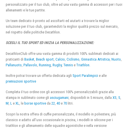
personalizzato per il tuo club, oltre ad una vasta gamma di accessori per i tuoi
allenamenti e le tue partite.
Un team dedicato è pronto ad ascoltarti ed aiutarti a trovare la miglior
soluzione per il tuo club, garantendoti la miglior qualità prezzo sul mercato,
nel rispetto delle politiche Decathlon.
SCEGLI IL TUO SPORT ED INIZIA LA PERSONALIZZAZIONE:
DecathlonClub offre una vasta gamma di prodotti 100% sublimati dedicati ai
praticanti di
Basket
,
Beach sport
,
Calcio
,
Ciclismo
,
Ginnastica Artistica
,
Nuoto
,
Pallanuoto
,
Pallavolo
,
Running
,
Rugby
,
Tennis
e
Triathlon
.
Inoltre potrai trovare un offerta dedicata agli
Sport Paralimpici
e alle
premiazioni sportive
Completa il tuo ordine con gli accessori 100% personalizzabili grazie alla
stampa in sublimato come gli
asciugamani
, disponibili in 5 misure, dalla
XS
,
S
,
M
,
L
e
XL
, le
borse sportive
da
22
,
40
e
70
litri.
Scopri la nostra offera di cuffie personalizzate, il modello in poliestere, più
classico e adatto all’uso occasionale in piscina, i modelli in silicone per i
triathlon e gli allenamento delle squadre agonistiche e nella versione