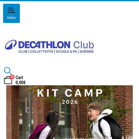
menu
0
Cart
0,00
€