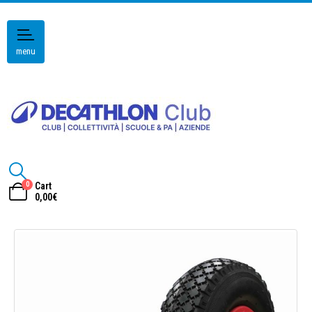
menu
0
Cart
0,00
€