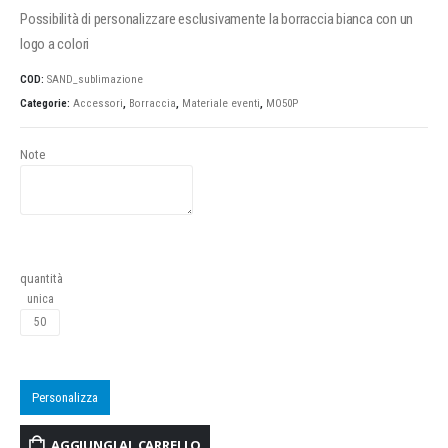
Possibilità di personalizzare esclusivamente la borraccia bianca con un
logo a colori
COD:
SAND_sublimazione
Categorie:
Accessori
,
Borraccia
,
Materiale eventi
,
MO50P
Note
quantità
unica
Personalizza
AGGIUNGI AL CARRELLO