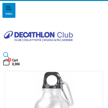
menu
0
Cart
0,00
€