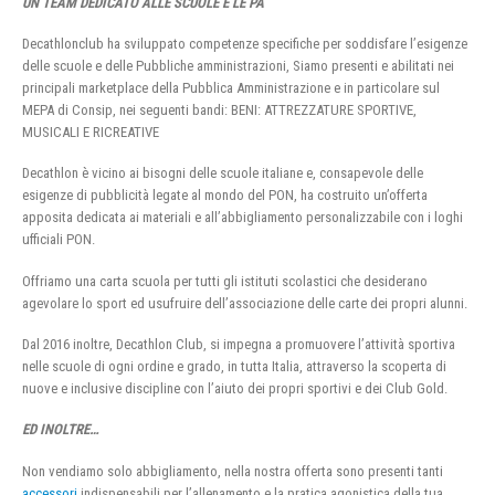
UN TEAM DEDICATO ALLE SCUOLE E LE PA
Decathlonclub ha sviluppato competenze specifiche per soddisfare l’esigenze
delle scuole e delle Pubbliche amministrazioni, Siamo presenti e abilitati nei
principali marketplace della Pubblica Amministrazione e in particolare sul
MEPA di Consip, nei seguenti bandi: BENI: ATTREZZATURE SPORTIVE,
MUSICALI E RICREATIVE
Decathlon è vicino ai bisogni delle scuole italiane e, consapevole delle
esigenze di pubblicità legate al mondo del PON, ha costruito un’offerta
apposita dedicata ai materiali e all’abbigliamento personalizzabile con i loghi
ufficiali PON.
Offriamo una carta scuola per tutti gli istituti scolastici che desiderano
agevolare lo sport ed usufruire dell’associazione delle carte dei propri alunni.
Dal 2016 inoltre, Decathlon Club, si impegna a promuovere l’attività sportiva
nelle scuole di ogni ordine e grado, in tutta Italia, attraverso la scoperta di
nuove e inclusive discipline con l’aiuto dei propri sportivi e dei Club Gold.
ED INOLTRE…
Non vendiamo solo abbigliamento, nella nostra offerta sono presenti tanti
accessori
indispensabili per l’allenamento e la pratica agonistica della tua