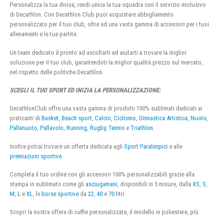
Personalizza la tua divisa, rendi unica la tua squadra con il servizio esclusivo
di Decathlon. Con Decathlon Club puoi acquistare abbigliamento
personalizzato per il tuo club, oltre ad una vasta gamma di accessori per i tuoi
allenamenti e le tue partite.
Un team dedicato è pronto ad ascoltarti ed aiutarti a trovare la miglior
soluzione per il tuo club, garantendoti la miglior qualità prezzo sul mercato,
nel rispetto delle politiche Decathlon.
SCEGLI IL TUO SPORT ED INIZIA LA PERSONALIZZAZIONE:
DecathlonClub offre una vasta gamma di prodotti 100% sublimati dedicati ai
praticanti di
Basket
,
Beach sport
,
Calcio
,
Ciclismo
,
Ginnastica Artistica
,
Nuoto
,
Pallanuoto
,
Pallavolo
,
Running
,
Rugby
,
Tennis
e
Triathlon
.
Inoltre potrai trovare un offerta dedicata agli
Sport Paralimpici
e alle
premiazioni sportive
Completa il tuo ordine con gli accessori 100% personalizzabili grazie alla
stampa in sublimato come gli
asciugamani
, disponibili in 5 misure, dalla
XS
,
S
,
M
,
L
e
XL
, le
borse sportive
da
22
,
40
e
70
litri.
Scopri la nostra offera di cuffie personalizzate, il modello in poliestere, più