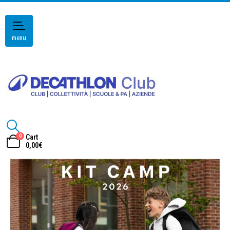
menu
0
Cart
0,00
€