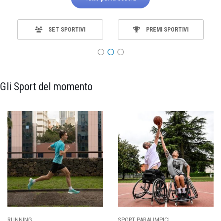
SET SPORTIVI
PREMI SPORTIVI
Gli Sport del momento
RT PARALIMPICI
CALCIO
BA