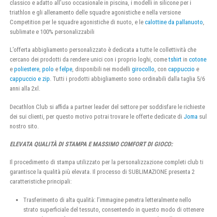
classico e adatto all’uso occasionale in piscina, i modelli in silicone per i
triathlon e gli allenamento delle squadre agonistiche e nella versione
Competition per le squadre agonistiche di nuoto, e le
calottine da pallanuoto
,
sublimate e 100% personalizzabili
L’offerta abbigliamento personalizzato è dedicata a tutte le collettività che
cercano dei prodotti da rendere unici con i proprio loghi, come
tshirt
in
cotone
e
poliestere
,
polo
e
felpe
, disponibili nei modelli
girocollo
, con
cappuccio
e
cappuccio e zip
. Tutti i prodotti abbigliamento sono ordinabili dalla taglia 5/6
anni alla 2xl.
Decathlon Club si affida a partner leader del settore per soddisfare le richieste
dei sui clienti, per questo motivo potrai trovare le offerte dedicate di
Joma
sul
nostro sito.
ELEVATA QUALITÀ DI STAMPA E MASSIMO COMFORT DI GIOCO:
Il procedimento di stampa utilizzato per la personalizzazione completi club ti
garantisce la qualità più elevata. Il processo di SUBLIMAZIONE presenta 2
caratteristiche principali:
Trasferimento di alta qualità: l’immagine penetra letteralmente nello
strato superficiale del tessuto, consentendo in questo modo di ottenere