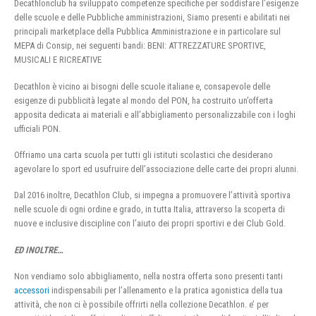
Decathlonclub ha sviluppato competenze specifiche per soddisfare l’esigenze
delle scuole e delle Pubbliche amministrazioni, Siamo presenti e abilitati nei
principali marketplace della Pubblica Amministrazione e in particolare sul
MEPA di Consip, nei seguenti bandi: BENI: ATTREZZATURE SPORTIVE,
MUSICALI E RICREATIVE
Decathlon è vicino ai bisogni delle scuole italiane e, consapevole delle
esigenze di pubblicità legate al mondo del PON, ha costruito un’offerta
apposita dedicata ai materiali e all’abbigliamento personalizzabile con i loghi
ufficiali PON.
Offriamo una carta scuola per tutti gli istituti scolastici che desiderano
agevolare lo sport ed usufruire dell’associazione delle carte dei propri alunni.
Dal 2016 inoltre, Decathlon Club, si impegna a promuovere l’attività sportiva
nelle scuole di ogni ordine e grado, in tutta Italia, attraverso la scoperta di
nuove e inclusive discipline con l’aiuto dei propri sportivi e dei Club Gold.
ED INOLTRE…
Non vendiamo solo abbigliamento, nella nostra offerta sono presenti tanti
accessori
indispensabili per l’allenamento e la pratica agonistica della tua
attività, che non ci è possibile offrirti nella collezione Decathlon. e’ per