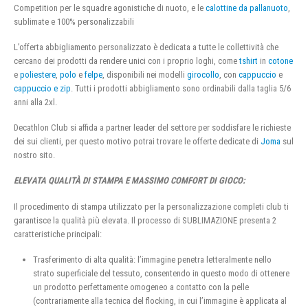
Competition per le squadre agonistiche di nuoto, e le
calottine da pallanuoto
,
sublimate e 100% personalizzabili
L’offerta abbigliamento personalizzato è dedicata a tutte le collettività che
cercano dei prodotti da rendere unici con i proprio loghi, come
tshirt
in
cotone
e
poliestere
,
polo
e
felpe
, disponibili nei modelli
girocollo
, con
cappuccio
e
cappuccio e zip
. Tutti i prodotti abbigliamento sono ordinabili dalla taglia 5/6
anni alla 2xl.
Decathlon Club si affida a partner leader del settore per soddisfare le richieste
dei sui clienti, per questo motivo potrai trovare le offerte dedicate di
Joma
sul
nostro sito.
ELEVATA QUALITÀ DI STAMPA E MASSIMO COMFORT DI GIOCO:
Il procedimento di stampa utilizzato per la personalizzazione completi club ti
garantisce la qualità più elevata. Il processo di SUBLIMAZIONE presenta 2
caratteristiche principali:
Trasferimento di alta qualità: l’immagine penetra letteralmente nello
strato superficiale del tessuto, consentendo in questo modo di ottenere
un prodotto perfettamente omogeneo a contatto con la pelle
(contrariamente alla tecnica del flocking, in cui l’immagine è applicata al