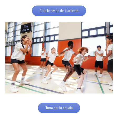
Crea le divise del tuo team
Tutto per la scuola