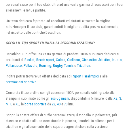
personalizzato per il tuo club, oltre ad una vasta gamma di accessori per i tuoi
allenamenti e le tue partite.
Un team dedicato è pronto ad ascoltarti ed aiutarti a trovare la miglior
soluzione per il tuo club, garantendoti la miglior qualità prezzo sul mercato,
nel rispetto delle politiche Decathlon.
SCEGLI IL TUO SPORT ED INIZIA LA PERSONALIZZAZIONE:
DecathlonClub offre una vasta gamma di prodotti 100% sublimati dedicati ai
praticanti di
Basket
,
Beach sport
,
Calcio
,
Ciclismo
,
Ginnastica Artistica
,
Nuoto
,
Pallanuoto
,
Pallavolo
,
Running
,
Rugby
,
Tennis
e
Triathlon
.
Inoltre potrai trovare un offerta dedicata agli
Sport Paralimpici
e alle
premiazioni sportive
Completa il tuo ordine con gli accessori 100% personalizzabili grazie alla
stampa in sublimato come gli
asciugamani
, disponibili in 5 misure, dalla
XS
,
S
,
M
,
L
e
XL
, le
borse sportive
da
22
,
40
e
70
litri.
Scopri la nostra offera di cuffie personalizzate, il modello in poliestere, più
classico e adatto all’uso occasionale in piscina, i modelli in silicone per i
triathlon e gli allenamento delle squadre agonistiche e nella versione