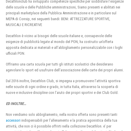
Decathlonclub ha sviluppato competenze specifiche per soddisfare l’esigenze
delle scuole e delle Pubbliche amministrazioni, Siamo presenti e abilitati nei
principali marketplace della Pubblica Amministrazione e in particolare sul
MEPA di Consip, nei seguenti bandi: BENI: ATTREZZATURE SPORTIVE,
MUSICALI E RICREATIVE
Decathlon è vicino ai bisogni delle scuole italiane e, consapevole delle
esigenze di pubblicità legate al mondo del PON, ha costruito un’offerta
apposita dedicata ai materiali e all’abbigliamento personalizzabile con i loghi
ufficiali PON.
Offriamo una carta scuola per tutti gli istituti scolastici che desiderano
agevolare lo sport ed usufruire dell’associazione delle carte dei propri alunni.
Dal 2016 inoltre, Decathlon Club, si impegna a promuovere l’attività sportiva
nelle scuole di ogni ordine e grado, in tutta Italia, attraverso la scoperta di
nuove e inclusive discipline con l’aiuto dei propri sportivi e dei Club Gold.
ED INOLTRE…
Non vendiamo solo abbigliamento, nella nostra offerta sono presenti tanti
accessori
indispensabili per l’allenamento e la pratica agonistica della tua
attività, che non ci è possibile offrirti nella collezione Decathlon. e’ per