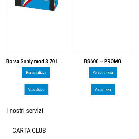
Borsa Subly mod.3 70 L cod. 8374965
BS600 – PROMO
R
rsonalizza
Personalizza
Visu
Visualizza
Visualizza
I nostri servizi
CARTA CLUB