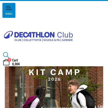
menu
0
Cart
0,00
€