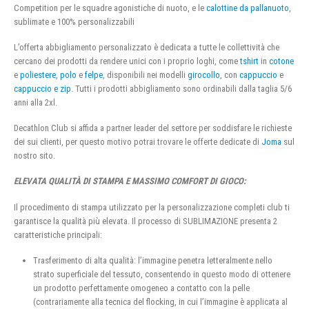
Competition per le squadre agonistiche di nuoto, e le
calottine da pallanuoto
,
sublimate e 100% personalizzabili
L’offerta abbigliamento personalizzato è dedicata a tutte le collettività che
cercano dei prodotti da rendere unici con i proprio loghi, come
tshirt
in
cotone
e
poliestere
,
polo
e
felpe
, disponibili nei modelli
girocollo
, con
cappuccio
e
cappuccio e zip
. Tutti i prodotti abbigliamento sono ordinabili dalla taglia 5/6
anni alla 2xl.
Decathlon Club si affida a partner leader del settore per soddisfare le richieste
dei sui clienti, per questo motivo potrai trovare le offerte dedicate di
Joma
sul
nostro sito.
ELEVATA QUALITÀ DI STAMPA E MASSIMO COMFORT DI GIOCO:
Il procedimento di stampa utilizzato per la personalizzazione completi club ti
garantisce la qualità più elevata. Il processo di SUBLIMAZIONE presenta 2
caratteristiche principali:
Trasferimento di alta qualità: l’immagine penetra letteralmente nello
strato superficiale del tessuto, consentendo in questo modo di ottenere
un prodotto perfettamente omogeneo a contatto con la pelle
(contrariamente alla tecnica del flocking, in cui l’immagine è applicata al