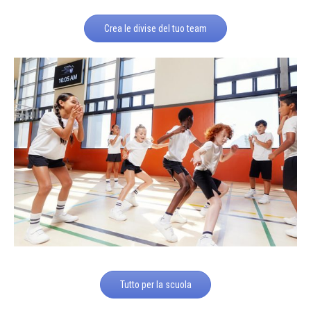
Crea le divise del tuo team
Tutto per la scuola