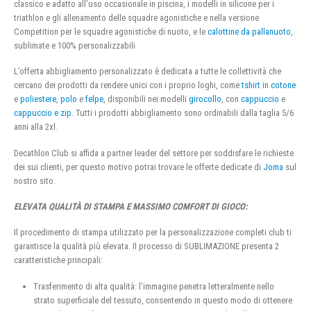
classico e adatto all’uso occasionale in piscina, i modelli in silicone per i
triathlon e gli allenamento delle squadre agonistiche e nella versione
Competition per le squadre agonistiche di nuoto, e le
calottine da pallanuoto
,
sublimate e 100% personalizzabili
L’offerta abbigliamento personalizzato è dedicata a tutte le collettività che
cercano dei prodotti da rendere unici con i proprio loghi, come
tshirt
in
cotone
e
poliestere
,
polo
e
felpe
, disponibili nei modelli
girocollo
, con
cappuccio
e
cappuccio e zip
. Tutti i prodotti abbigliamento sono ordinabili dalla taglia 5/6
anni alla 2xl.
Decathlon Club si affida a partner leader del settore per soddisfare le richieste
dei sui clienti, per questo motivo potrai trovare le offerte dedicate di
Joma
sul
nostro sito.
ELEVATA QUALITÀ DI STAMPA E MASSIMO COMFORT DI GIOCO:
Il procedimento di stampa utilizzato per la personalizzazione completi club ti
garantisce la qualità più elevata. Il processo di SUBLIMAZIONE presenta 2
caratteristiche principali:
Trasferimento di alta qualità: l’immagine penetra letteralmente nello
strato superficiale del tessuto, consentendo in questo modo di ottenere