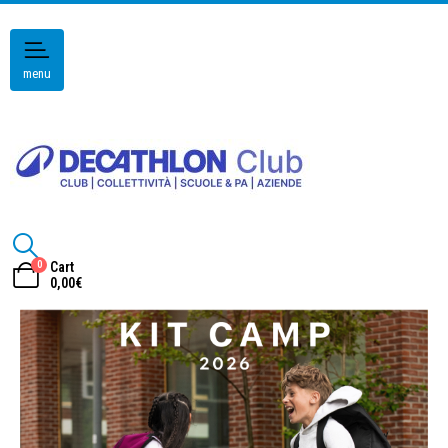
menu
0
Cart
0,00
€