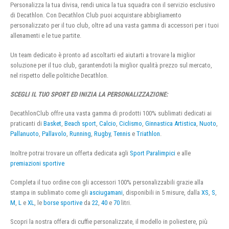
Personalizza la tua divisa, rendi unica la tua squadra con il servizio esclusivo
di Decathlon. Con Decathlon Club puoi acquistare abbigliamento
personalizzato per il tuo club, oltre ad una vasta gamma di accessori per i tuoi
allenamenti e le tue partite.
Un team dedicato è pronto ad ascoltarti ed aiutarti a trovare la miglior
soluzione per il tuo club, garantendoti la miglior qualità prezzo sul mercato,
nel rispetto delle politiche Decathlon.
SCEGLI IL TUO SPORT ED INIZIA LA PERSONALIZZAZIONE:
DecathlonClub offre una vasta gamma di prodotti 100% sublimati dedicati ai
praticanti di
Basket
,
Beach sport
,
Calcio
,
Ciclismo
,
Ginnastica Artistica
,
Nuoto
,
Pallanuoto
,
Pallavolo
,
Running
,
Rugby
,
Tennis
e
Triathlon
.
Inoltre potrai trovare un offerta dedicata agli
Sport Paralimpici
e alle
premiazioni sportive
Completa il tuo ordine con gli accessori 100% personalizzabili grazie alla
stampa in sublimato come gli
asciugamani
, disponibili in 5 misure, dalla
XS
,
S
,
M
,
L
e
XL
, le
borse sportive
da
22
,
40
e
70
litri.
Scopri la nostra offera di cuffie personalizzate, il modello in poliestere, più