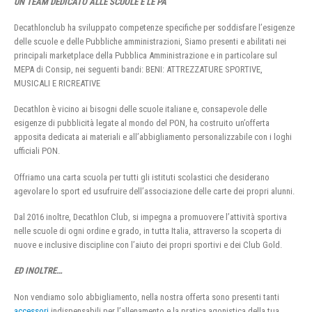
UN TEAM DEDICATO ALLE SCUOLE E LE PA
Decathlonclub ha sviluppato competenze specifiche per soddisfare l’esigenze
delle scuole e delle Pubbliche amministrazioni, Siamo presenti e abilitati nei
principali marketplace della Pubblica Amministrazione e in particolare sul
MEPA di Consip, nei seguenti bandi: BENI: ATTREZZATURE SPORTIVE,
MUSICALI E RICREATIVE
Decathlon è vicino ai bisogni delle scuole italiane e, consapevole delle
esigenze di pubblicità legate al mondo del PON, ha costruito un’offerta
apposita dedicata ai materiali e all’abbigliamento personalizzabile con i loghi
ufficiali PON.
Offriamo una carta scuola per tutti gli istituti scolastici che desiderano
agevolare lo sport ed usufruire dell’associazione delle carte dei propri alunni.
Dal 2016 inoltre, Decathlon Club, si impegna a promuovere l’attività sportiva
nelle scuole di ogni ordine e grado, in tutta Italia, attraverso la scoperta di
nuove e inclusive discipline con l’aiuto dei propri sportivi e dei Club Gold.
ED INOLTRE…
Non vendiamo solo abbigliamento, nella nostra offerta sono presenti tanti
accessori
indispensabili per l’allenamento e la pratica agonistica della tua