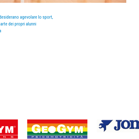
e desiderano agevolare lo sport,
arte dei propri alunni
a