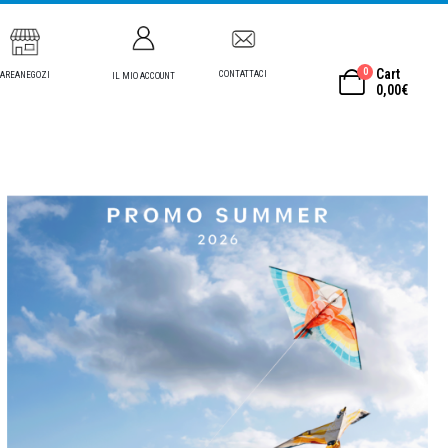
0
Cart
CONTATTACI
AREANEGOZI
IL MIO ACCOUNT
0,00
€