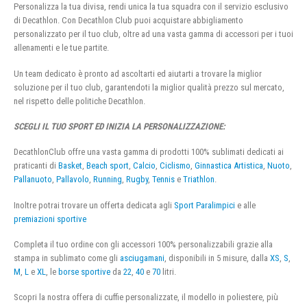
Personalizza la tua divisa, rendi unica la tua squadra con il servizio esclusivo
di Decathlon. Con Decathlon Club puoi acquistare abbigliamento
personalizzato per il tuo club, oltre ad una vasta gamma di accessori per i tuoi
allenamenti e le tue partite.
Un team dedicato è pronto ad ascoltarti ed aiutarti a trovare la miglior
soluzione per il tuo club, garantendoti la miglior qualità prezzo sul mercato,
nel rispetto delle politiche Decathlon.
SCEGLI IL TUO SPORT ED INIZIA LA PERSONALIZZAZIONE:
DecathlonClub offre una vasta gamma di prodotti 100% sublimati dedicati ai
praticanti di
Basket
,
Beach sport
,
Calcio
,
Ciclismo
,
Ginnastica Artistica
,
Nuoto
,
Pallanuoto
,
Pallavolo
,
Running
,
Rugby
,
Tennis
e
Triathlon
.
Inoltre potrai trovare un offerta dedicata agli
Sport Paralimpici
e alle
premiazioni sportive
Completa il tuo ordine con gli accessori 100% personalizzabili grazie alla
stampa in sublimato come gli
asciugamani
, disponibili in 5 misure, dalla
XS
,
S
,
M
,
L
e
XL
, le
borse sportive
da
22
,
40
e
70
litri.
Scopri la nostra offera di cuffie personalizzate, il modello in poliestere, più