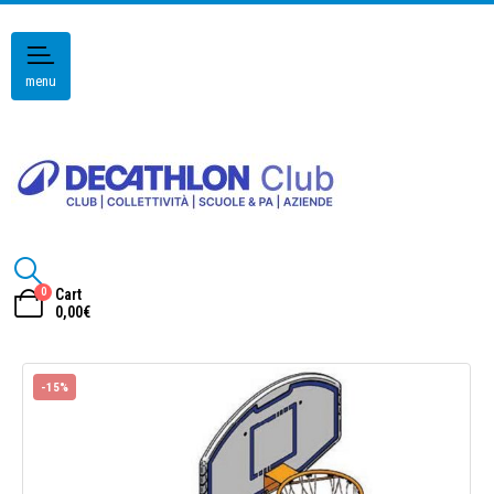
menu
0
Cart
0,00
€
-15%