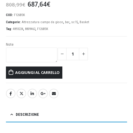
Il
Il
687,64
€
808,99
€
prezzo
prezzo
originale
attuale
COD:
F126BSK
era:
è:
Categorie:
Attrezzatura campo da gioco
,
bar
,
sc15
,
Basket
808,99€.
687,64€.
Tag:
4893224
,
8809462
,
F126BSK
Note
AGGIUNGI AL CARRELLO
DESCRIZIONE