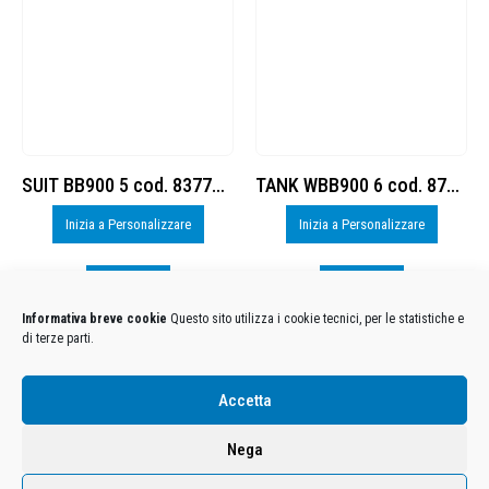
SUIT BB900 5 cod. 8377760
TANK WBB900 6 cod. 8778794
Inizia a Personalizzare
Inizia a Personalizzare
Visualizza
Visualizza
Informativa breve cookie
Questo sito utilizza i cookie tecnici, per le statistiche e
di terze parti.
Condizioni Generali di Utilizzo
-
Cookies
-
Privacy
Accetta
DECATHLON ITALIA S.r.l. Unipersonale - Viale Valassina, 268 - 20851 Lissone (MB) Cap. Soc.
Euro 12.500.000 i.v. - C.F. e Iscr. Reg. Imp. Monza e Brianza 02137480964 - R.E.A. MB-1370021 -
Nega
P.IVA. 11005760159 - Direzione e coordinamento art. 2497 C.C. DECATHLON SA, Villeneuve
D'Ascq, Francia Le foto dei prodotti presenti sul sito sono puramente esemplificative.