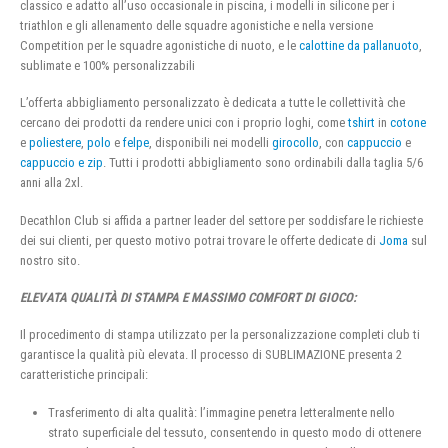
classico e adatto all’uso occasionale in piscina, i modelli in silicone per i
triathlon e gli allenamento delle squadre agonistiche e nella versione
Competition per le squadre agonistiche di nuoto, e le
calottine da pallanuoto
,
sublimate e 100% personalizzabili
L’offerta abbigliamento personalizzato è dedicata a tutte le collettività che
cercano dei prodotti da rendere unici con i proprio loghi, come
tshirt
in
cotone
e
poliestere
,
polo
e
felpe
, disponibili nei modelli
girocollo
, con
cappuccio
e
cappuccio e zip
. Tutti i prodotti abbigliamento sono ordinabili dalla taglia 5/6
anni alla 2xl.
Decathlon Club si affida a partner leader del settore per soddisfare le richieste
dei sui clienti, per questo motivo potrai trovare le offerte dedicate di
Joma
sul
nostro sito.
ELEVATA QUALITÀ DI STAMPA E MASSIMO COMFORT DI GIOCO:
Il procedimento di stampa utilizzato per la personalizzazione completi club ti
garantisce la qualità più elevata. Il processo di SUBLIMAZIONE presenta 2
caratteristiche principali:
Trasferimento di alta qualità: l’immagine penetra letteralmente nello
strato superficiale del tessuto, consentendo in questo modo di ottenere