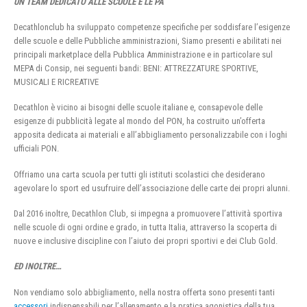
UN TEAM DEDICATO ALLE SCUOLE E LE PA
Decathlonclub ha sviluppato competenze specifiche per soddisfare l’esigenze
delle scuole e delle Pubbliche amministrazioni, Siamo presenti e abilitati nei
principali marketplace della Pubblica Amministrazione e in particolare sul
MEPA di Consip, nei seguenti bandi: BENI: ATTREZZATURE SPORTIVE,
MUSICALI E RICREATIVE
Decathlon è vicino ai bisogni delle scuole italiane e, consapevole delle
esigenze di pubblicità legate al mondo del PON, ha costruito un’offerta
apposita dedicata ai materiali e all’abbigliamento personalizzabile con i loghi
ufficiali PON.
Offriamo una carta scuola per tutti gli istituti scolastici che desiderano
agevolare lo sport ed usufruire dell’associazione delle carte dei propri alunni.
Dal 2016 inoltre, Decathlon Club, si impegna a promuovere l’attività sportiva
nelle scuole di ogni ordine e grado, in tutta Italia, attraverso la scoperta di
nuove e inclusive discipline con l’aiuto dei propri sportivi e dei Club Gold.
ED INOLTRE…
Non vendiamo solo abbigliamento, nella nostra offerta sono presenti tanti
accessori
indispensabili per l’allenamento e la pratica agonistica della tua