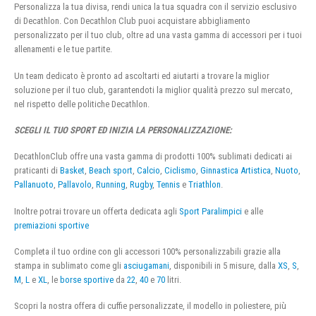
Personalizza la tua divisa, rendi unica la tua squadra con il servizio esclusivo
di Decathlon. Con Decathlon Club puoi acquistare abbigliamento
personalizzato per il tuo club, oltre ad una vasta gamma di accessori per i tuoi
allenamenti e le tue partite.
Un team dedicato è pronto ad ascoltarti ed aiutarti a trovare la miglior
soluzione per il tuo club, garantendoti la miglior qualità prezzo sul mercato,
nel rispetto delle politiche Decathlon.
SCEGLI IL TUO SPORT ED INIZIA LA PERSONALIZZAZIONE:
DecathlonClub offre una vasta gamma di prodotti 100% sublimati dedicati ai
praticanti di
Basket
,
Beach sport
,
Calcio
,
Ciclismo
,
Ginnastica Artistica
,
Nuoto
,
Pallanuoto
,
Pallavolo
,
Running
,
Rugby
,
Tennis
e
Triathlon
.
Inoltre potrai trovare un offerta dedicata agli
Sport Paralimpici
e alle
premiazioni sportive
Completa il tuo ordine con gli accessori 100% personalizzabili grazie alla
stampa in sublimato come gli
asciugamani
, disponibili in 5 misure, dalla
XS
,
S
,
M
,
L
e
XL
, le
borse sportive
da
22
,
40
e
70
litri.
Scopri la nostra offera di cuffie personalizzate, il modello in poliestere, più