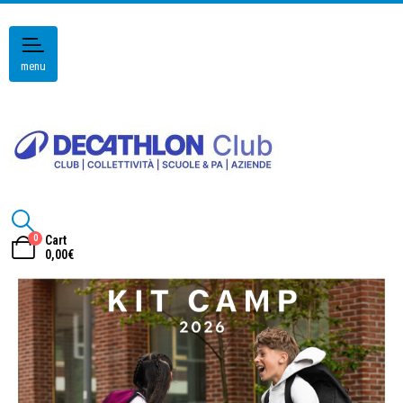
menu
0
Cart
0,00
€