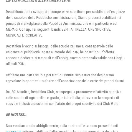
UN TEAM DEDICATO ALLE SCUOLE E LE PA
Decathlonclub ha sviluppato competenze specifiche per soddisfare l’esigenze
delle scuole e delle Pubbliche amministrazioni, Siamo presenti e abilitati nei
principali marketplace della Pubblica Amministrazione e in particolare sul
MEPA di Consip, nei seguenti bandi: BENI: ATTREZZATURE SPORTIVE,
MUSICALI E RICREATIVE
Decathlon è vicino ai bisogni delle scuole italiane e, consapevole delle
esigenze di pubblicità legate al mondo del PON, ha costruito un’offerta
apposita dedicata ai materiali e all’abbigliamento personalizzabile con i loghi
ufficiali PON.
Offriamo una carta scuola per tutti gli istituti scolastici che desiderano
agevolare lo sport ed usufruire dell’associazione delle carte dei propri alunni.
Dal 2016 inoltre, Decathlon Club, si impegna a promuovere l’attività sportiva
nelle scuole di ogni ordine e grado, in tutta Italia, attraverso la scoperta di
nuove e inclusive discipline con l’aiuto dei propri sportivi e dei Club Gold.
ED INOLTRE…
Non vendiamo solo abbigliamento, nella nostra offerta sono presenti tanti
accessori
indispensabili per l’allenamento e la pratica agonistica della tua