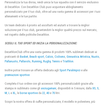
Personalizza la tua divisa, rendi unica la tua squadra con il servizio esclusivo
di Decathlon. Con Decathlon Club puoi acquistare abbigliamento
personalizzato per il tuo club, oltre ad una vasta gamma di accessori per i tuoi
allenamenti e le tue partite.
Un team dedicato è pronto ad ascoltarti ed aiutarti a trovare la miglior
soluzione per il tuo club, garantendoti la miglior qualità prezzo sul mercato,
nel rispetto delle politiche Decathlon.
SCEGLI IL TUO SPORT ED INIZIA LA PERSONALIZZAZIONE:
DecathlonClub offre una vasta gamma di prodotti 100% sublimati dedicati ai
praticanti di
Basket
,
Beach sport
,
Calcio
,
Ciclismo
,
Ginnastica Artistica
,
Nuoto
,
Pallanuoto
,
Pallavolo
,
Running
,
Rugby
,
Tennis
e
Triathlon
.
Inoltre potrai trovare un offerta dedicata agli
Sport Paralimpici
e alle
premiazioni sportive
Completa il tuo ordine con gli accessori 100% personalizzabili grazie alla
stampa in sublimato come gli
asciugamani
, disponibili in 5 misure, dalla
XS
,
S
,
M
,
L
e
XL
, le
borse sportive
da
22
,
40
e
70
litri.
Scopri la nostra offera di cuffie personalizzate, il modello in poliestere, più