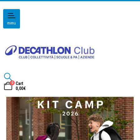
menu
0
Cart
0,00
€