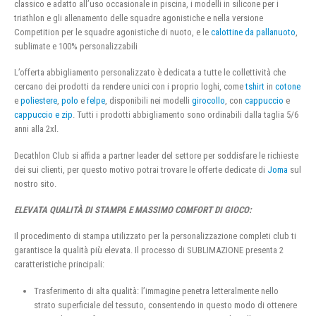
classico e adatto all’uso occasionale in piscina, i modelli in silicone per i
triathlon e gli allenamento delle squadre agonistiche e nella versione
Competition per le squadre agonistiche di nuoto, e le
calottine da pallanuoto
,
sublimate e 100% personalizzabili
L’offerta abbigliamento personalizzato è dedicata a tutte le collettività che
cercano dei prodotti da rendere unici con i proprio loghi, come
tshirt
in
cotone
e
poliestere
,
polo
e
felpe
, disponibili nei modelli
girocollo
, con
cappuccio
e
cappuccio e zip
. Tutti i prodotti abbigliamento sono ordinabili dalla taglia 5/6
anni alla 2xl.
Decathlon Club si affida a partner leader del settore per soddisfare le richieste
dei sui clienti, per questo motivo potrai trovare le offerte dedicate di
Joma
sul
nostro sito.
ELEVATA QUALITÀ DI STAMPA E MASSIMO COMFORT DI GIOCO:
Il procedimento di stampa utilizzato per la personalizzazione completi club ti
garantisce la qualità più elevata. Il processo di SUBLIMAZIONE presenta 2
caratteristiche principali:
Trasferimento di alta qualità: l’immagine penetra letteralmente nello
strato superficiale del tessuto, consentendo in questo modo di ottenere