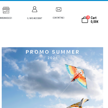
0
Cart
CONTATTACI
AREANEGOZI
IL MIO ACCOUNT
0,00
€