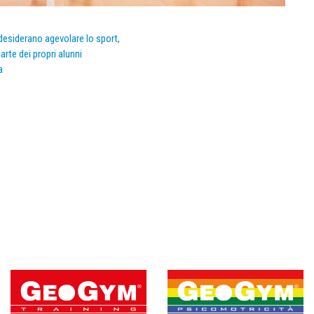
e desiderano agevolare lo sport,
arte dei propri alunni
a