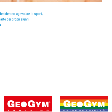
e desiderano agevolare lo sport,
arte dei propri alunni
a