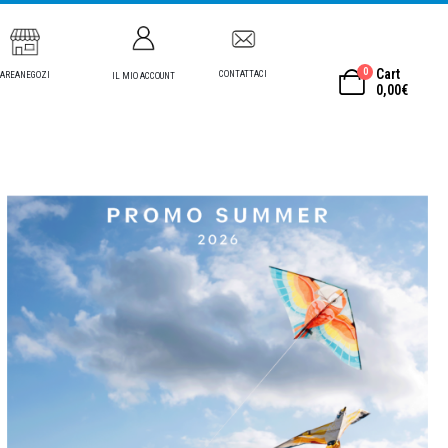
0
Cart
CONTATTACI
AREANEGOZI
IL MIO ACCOUNT
0,00
€