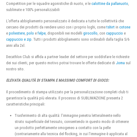
Competition per le squadre agonistiche di nuoto, e le
calottine da pallanuoto
,
sublimate e 100% personalizzabili
L’offerta abbigliamento personalizzato è dedicata a tutte le collettività che
cercano dei prodotti da rendere unici con i proprio loghi, come
tshirt
in
cotone
e
poliestere
,
polo
e
felpe
, disponibili nei modelli
girocollo
, con
cappuccio
e
cappuccio e zip
. Tutti i prodotti abbigliamento sono ordinabili dalla taglia 5/6
anni alla 2xl.
Decathlon Club si affida a partner leader del settore per soddisfare le richieste
dei sui clienti, per questo motivo potrai trovare le offerte dedicate di
Joma
sul
nostro sito.
ELEVATA QUALITÀ DI STAMPA E MASSIMO COMFORT DI GIOCO:
Il procedimento di stampa utilizzato per la personalizzazione completi club ti
garantisce la qualità più elevata. Il processo di SUBLIMAZIONE presenta 2
caratteristiche principali:
Trasferimento di alta qualità: l’immagine penetra letteralmente nello
strato superficiale del tessuto, consentendo in questo modo di ottenere
un prodotto perfettamente omogeneo a contatto con la pelle
(contrariamente alla tecnica del flocking, in cui l’immagine è applicata al