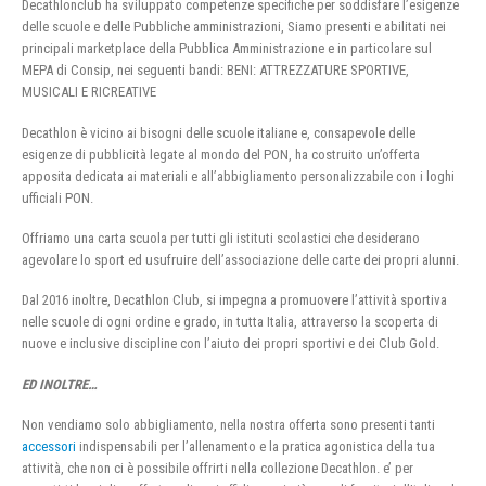
Decathlonclub ha sviluppato competenze specifiche per soddisfare l’esigenze
delle scuole e delle Pubbliche amministrazioni, Siamo presenti e abilitati nei
principali marketplace della Pubblica Amministrazione e in particolare sul
MEPA di Consip, nei seguenti bandi: BENI: ATTREZZATURE SPORTIVE,
MUSICALI E RICREATIVE
Decathlon è vicino ai bisogni delle scuole italiane e, consapevole delle
esigenze di pubblicità legate al mondo del PON, ha costruito un’offerta
apposita dedicata ai materiali e all’abbigliamento personalizzabile con i loghi
ufficiali PON.
Offriamo una carta scuola per tutti gli istituti scolastici che desiderano
agevolare lo sport ed usufruire dell’associazione delle carte dei propri alunni.
Dal 2016 inoltre, Decathlon Club, si impegna a promuovere l’attività sportiva
nelle scuole di ogni ordine e grado, in tutta Italia, attraverso la scoperta di
nuove e inclusive discipline con l’aiuto dei propri sportivi e dei Club Gold.
ED INOLTRE…
Non vendiamo solo abbigliamento, nella nostra offerta sono presenti tanti
accessori
indispensabili per l’allenamento e la pratica agonistica della tua
attività, che non ci è possibile offrirti nella collezione Decathlon. e’ per