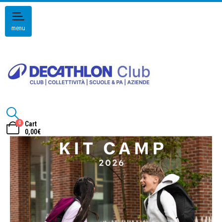
menu
0
Cart
0,00
€