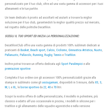
personalizzato per il tuo club, oltre ad una vasta gamma di accessori per i tuoi
allenamenti e le tue partite.
Un team dedicato è pronto ad ascoltarti ed aiutarti a trovare la miglior
soluzione per il tuo club, garantendoti la miglior qualità prezzo sul mercato,
nel rispetto delle politiche Decathlon.
SCEGLI IL TUO SPORT ED INIZIA LA PERSONALIZZAZIONE:
DecathlonClub offre una vasta gamma di prodotti 100% sublimati dedicati ai
praticanti di
Basket
,
Beach sport
,
Calcio
,
Ciclismo
,
Ginnastica Artistica
,
Nuoto
,
Pallanuoto
,
Pallavolo
,
Running
,
Rugby
,
Tennis
e
Triathlon
.
Inoltre potrai trovare un offerta dedicata agli
Sport Paralimpici
e alle
premiazioni sportive
Completa il tuo ordine con gli accessori 100% personalizzabili grazie alla
stampa in sublimato come gli
asciugamani
, disponibili in 5 misure, dalla
XS
,
S
,
M
,
L
e
XL
, le
borse sportive
da
22
,
40
e
70
litri.
Scopri la nostra offera di cuffie personalizzate, il modello in poliestere, più
classico e adatto all’uso occasionale in piscina, i modelli in silicone per i
triathlon e gli allenamento delle squadre agonistiche e nella versione