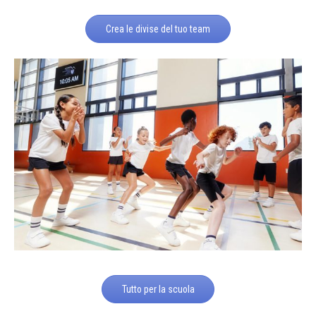
Crea le divise del tuo team
Tutto per la scuola