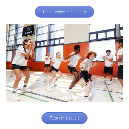
Crea le divise del tuo team
Tutto per la scuola