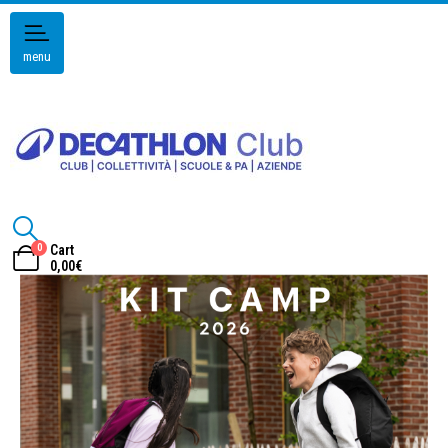
menu
0
Cart
0,00
€