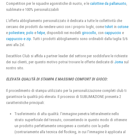
Competition per le squadre agonistiche di nuoto, e le
calottine da pallanuoto
,
sublimate e 100% personalizzabili
L’offerta abbigliamento personalizzato è dedicata a tutte le collettività che
cercano dei prodotti da rendere unici con i proprio loghi, come
tshirt
in
cotone
e
poliestere
,
polo
e
felpe
, disponibili nei modelli
girocollo
, con
cappuccio
e
cappuccio e zip
. Tutti i prodotti abbigliamento sono ordinabili dalla taglia 5/6
anni alla 2xl.
Decathlon Club si affida a partner leader del settore per soddisfare le richieste
dei sui clienti, per questo motivo potrai trovare le offerte dedicate di
Joma
sul
nostro sito.
ELEVATA QUALITÀ DI STAMPA E MASSIMO COMFORT DI GIOCO:
Il procedimento di stampa utilizzato per la personalizzazione completi club ti
garantisce la qualità più elevata. Il processo di SUBLIMAZIONE presenta 2
caratteristiche principali:
Trasferimento di alta qualità: l’immagine penetra letteralmente nello
strato superficiale del tessuto, consentendo in questo modo di ottenere
un prodotto perfettamente omogeneo a contatto con la pelle
(contrariamente alla tecnica del flocking, in cui l’immagine è applicata al