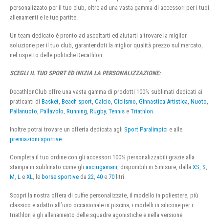
personalizzato per il tuo club, oltre ad una vasta gamma di accessori per i tuoi
allenamenti e le tue partite.
Un team dedicato è pronto ad ascoltarti ed aiutarti a trovare la miglior
soluzione per il tuo club, garantendoti la miglior qualità prezzo sul mercato,
nel rispetto delle politiche Decathlon.
SCEGLI IL TUO SPORT ED INIZIA LA PERSONALIZZAZIONE:
DecathlonClub offre una vasta gamma di prodotti 100% sublimati dedicati ai
praticanti di
Basket
,
Beach sport
,
Calcio
,
Ciclismo
,
Ginnastica Artistica
,
Nuoto
,
Pallanuoto
,
Pallavolo
,
Running
,
Rugby
,
Tennis
e
Triathlon
.
Inoltre potrai trovare un offerta dedicata agli
Sport Paralimpici
e alle
premiazioni sportive
Completa il tuo ordine con gli accessori 100% personalizzabili grazie alla
stampa in sublimato come gli
asciugamani
, disponibili in 5 misure, dalla
XS
,
S
,
M
,
L
e
XL
, le
borse sportive
da
22
,
40
e
70
litri.
Scopri la nostra offera di cuffie personalizzate, il modello in poliestere, più
classico e adatto all’uso occasionale in piscina, i modelli in silicone per i
triathlon e gli allenamento delle squadre agonistiche e nella versione