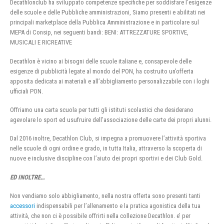
Decathlonclub ha sviluppato competenze specifiche per soddisfare l’esigenze
delle scuole e delle Pubbliche amministrazioni, Siamo presenti e abilitati nei
principali marketplace della Pubblica Amministrazione e in particolare sul
MEPA di Consip, nei seguenti bandi: BENI: ATTREZZATURE SPORTIVE,
MUSICALI E RICREATIVE
Decathlon è vicino ai bisogni delle scuole italiane e, consapevole delle
esigenze di pubblicità legate al mondo del PON, ha costruito un’offerta
apposita dedicata ai materiali e all’abbigliamento personalizzabile con i loghi
ufficiali PON.
Offriamo una carta scuola per tutti gli istituti scolastici che desiderano
agevolare lo sport ed usufruire dell’associazione delle carte dei propri alunni.
Dal 2016 inoltre, Decathlon Club, si impegna a promuovere l’attività sportiva
nelle scuole di ogni ordine e grado, in tutta Italia, attraverso la scoperta di
nuove e inclusive discipline con l’aiuto dei propri sportivi e dei Club Gold.
ED INOLTRE…
Non vendiamo solo abbigliamento, nella nostra offerta sono presenti tanti
accessori
indispensabili per l’allenamento e la pratica agonistica della tua
attività, che non ci è possibile offrirti nella collezione Decathlon. e’ per