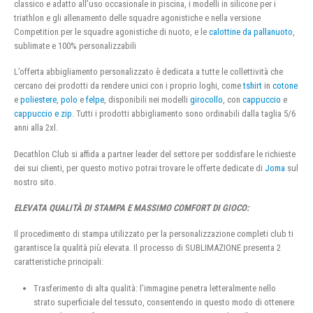
classico e adatto all’uso occasionale in piscina, i modelli in silicone per i
triathlon e gli allenamento delle squadre agonistiche e nella versione
Competition per le squadre agonistiche di nuoto, e le
calottine da pallanuoto
,
sublimate e 100% personalizzabili
L’offerta abbigliamento personalizzato è dedicata a tutte le collettività che
cercano dei prodotti da rendere unici con i proprio loghi, come
tshirt
in
cotone
e
poliestere
,
polo
e
felpe
, disponibili nei modelli
girocollo
, con
cappuccio
e
cappuccio e zip
. Tutti i prodotti abbigliamento sono ordinabili dalla taglia 5/6
anni alla 2xl.
Decathlon Club si affida a partner leader del settore per soddisfare le richieste
dei sui clienti, per questo motivo potrai trovare le offerte dedicate di
Joma
sul
nostro sito.
ELEVATA QUALITÀ DI STAMPA E MASSIMO COMFORT DI GIOCO:
Il procedimento di stampa utilizzato per la personalizzazione completi club ti
garantisce la qualità più elevata. Il processo di SUBLIMAZIONE presenta 2
caratteristiche principali:
Trasferimento di alta qualità: l’immagine penetra letteralmente nello
strato superficiale del tessuto, consentendo in questo modo di ottenere