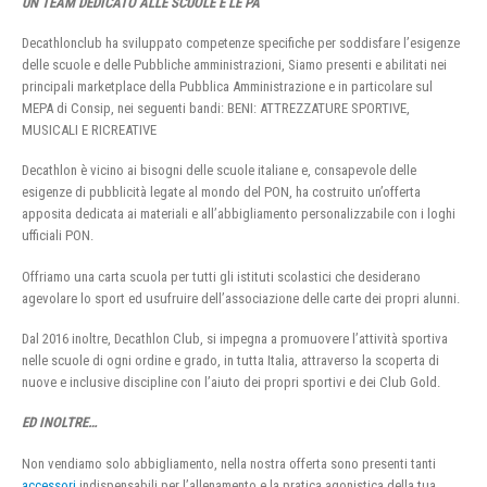
UN TEAM DEDICATO ALLE SCUOLE E LE PA
Decathlonclub ha sviluppato competenze specifiche per soddisfare l’esigenze
delle scuole e delle Pubbliche amministrazioni, Siamo presenti e abilitati nei
principali marketplace della Pubblica Amministrazione e in particolare sul
MEPA di Consip, nei seguenti bandi: BENI: ATTREZZATURE SPORTIVE,
MUSICALI E RICREATIVE
Decathlon è vicino ai bisogni delle scuole italiane e, consapevole delle
esigenze di pubblicità legate al mondo del PON, ha costruito un’offerta
apposita dedicata ai materiali e all’abbigliamento personalizzabile con i loghi
ufficiali PON.
Offriamo una carta scuola per tutti gli istituti scolastici che desiderano
agevolare lo sport ed usufruire dell’associazione delle carte dei propri alunni.
Dal 2016 inoltre, Decathlon Club, si impegna a promuovere l’attività sportiva
nelle scuole di ogni ordine e grado, in tutta Italia, attraverso la scoperta di
nuove e inclusive discipline con l’aiuto dei propri sportivi e dei Club Gold.
ED INOLTRE…
Non vendiamo solo abbigliamento, nella nostra offerta sono presenti tanti
accessori
indispensabili per l’allenamento e la pratica agonistica della tua