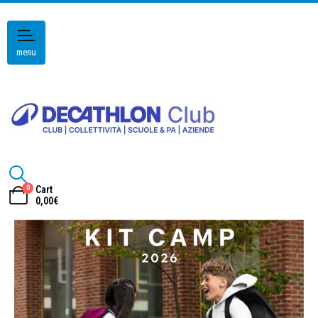
menu
0
Cart
0,00
€