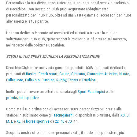
Personalizza la tua divisa, rendi unica la tua squadra con il servizio esclusivo
di Decathlon. Con Decathlon Club puoi acquistare abbigliamento
personalizzato per il tuo club, oltre ad una vasta gamma di accessori per i tuoi
allenamenti e le tue partite.
Un team dedicato è pronto ad ascoltarti ed aiutarti a trovare la miglior
soluzione per il tuo club, garantendoti la miglior qualità prezzo sul mercato,
nel rispetto delle politiche Decathlon.
SCEGLI IL TUO SPORT ED INIZIA LA PERSONALIZZAZIONE:
DecathlonClub offre una vasta gamma di prodotti 100% sublimati dedicati ai
praticanti di
Basket
,
Beach sport
,
Calcio
,
Ciclismo
,
Ginnastica Artistica
,
Nuoto
,
Pallanuoto
,
Pallavolo
,
Running
,
Rugby
,
Tennis
e
Triathlon
.
Inoltre potrai trovare un offerta dedicata agli
Sport Paralimpici
e alle
premiazioni sportive
Completa il tuo ordine con gli accessori 100% personalizzabili grazie alla
stampa in sublimato come gli
asciugamani
, disponibili in 5 misure, dalla
XS
,
S
,
M
,
L
e
XL
, le
borse sportive
da
22
,
40
e
70
litri.
Scopri la nostra offera di cuffie personalizzate, il modello in poliestere, più