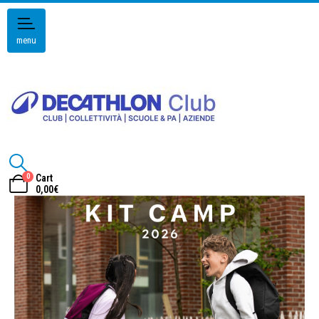
menu
0
Cart
0,00
€