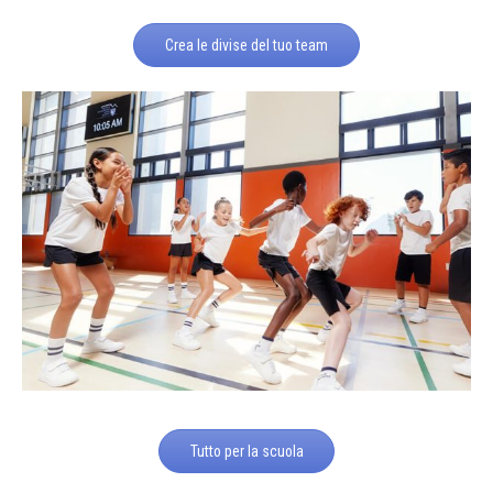
Crea le divise del tuo team
Tutto per la scuola