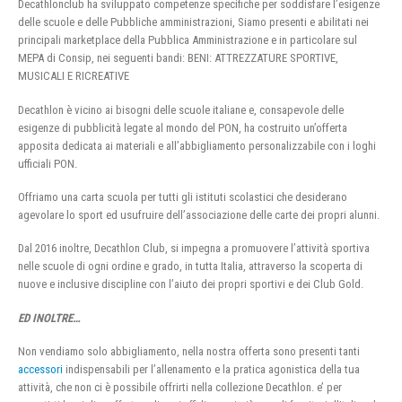
Decathlonclub ha sviluppato competenze specifiche per soddisfare l’esigenze
delle scuole e delle Pubbliche amministrazioni, Siamo presenti e abilitati nei
principali marketplace della Pubblica Amministrazione e in particolare sul
MEPA di Consip, nei seguenti bandi: BENI: ATTREZZATURE SPORTIVE,
MUSICALI E RICREATIVE
Decathlon è vicino ai bisogni delle scuole italiane e, consapevole delle
esigenze di pubblicità legate al mondo del PON, ha costruito un’offerta
apposita dedicata ai materiali e all’abbigliamento personalizzabile con i loghi
ufficiali PON.
Offriamo una carta scuola per tutti gli istituti scolastici che desiderano
agevolare lo sport ed usufruire dell’associazione delle carte dei propri alunni.
Dal 2016 inoltre, Decathlon Club, si impegna a promuovere l’attività sportiva
nelle scuole di ogni ordine e grado, in tutta Italia, attraverso la scoperta di
nuove e inclusive discipline con l’aiuto dei propri sportivi e dei Club Gold.
ED INOLTRE…
Non vendiamo solo abbigliamento, nella nostra offerta sono presenti tanti
accessori
indispensabili per l’allenamento e la pratica agonistica della tua
attività, che non ci è possibile offrirti nella collezione Decathlon. e’ per