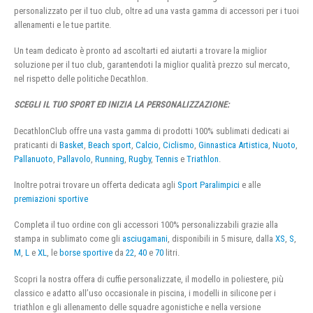
personalizzato per il tuo club, oltre ad una vasta gamma di accessori per i tuoi
allenamenti e le tue partite.
Un team dedicato è pronto ad ascoltarti ed aiutarti a trovare la miglior
soluzione per il tuo club, garantendoti la miglior qualità prezzo sul mercato,
nel rispetto delle politiche Decathlon.
SCEGLI IL TUO SPORT ED INIZIA LA PERSONALIZZAZIONE:
DecathlonClub offre una vasta gamma di prodotti 100% sublimati dedicati ai
praticanti di
Basket
,
Beach sport
,
Calcio
,
Ciclismo
,
Ginnastica Artistica
,
Nuoto
,
Pallanuoto
,
Pallavolo
,
Running
,
Rugby
,
Tennis
e
Triathlon
.
Inoltre potrai trovare un offerta dedicata agli
Sport Paralimpici
e alle
premiazioni sportive
Completa il tuo ordine con gli accessori 100% personalizzabili grazie alla
stampa in sublimato come gli
asciugamani
, disponibili in 5 misure, dalla
XS
,
S
,
M
,
L
e
XL
, le
borse sportive
da
22
,
40
e
70
litri.
Scopri la nostra offera di cuffie personalizzate, il modello in poliestere, più
classico e adatto all’uso occasionale in piscina, i modelli in silicone per i
triathlon e gli allenamento delle squadre agonistiche e nella versione