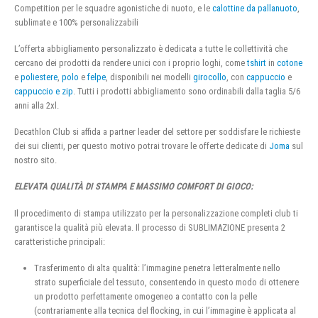
Competition per le squadre agonistiche di nuoto, e le
calottine da pallanuoto
,
sublimate e 100% personalizzabili
L’offerta abbigliamento personalizzato è dedicata a tutte le collettività che
cercano dei prodotti da rendere unici con i proprio loghi, come
tshirt
in
cotone
e
poliestere
,
polo
e
felpe
, disponibili nei modelli
girocollo
, con
cappuccio
e
cappuccio e zip
. Tutti i prodotti abbigliamento sono ordinabili dalla taglia 5/6
anni alla 2xl.
Decathlon Club si affida a partner leader del settore per soddisfare le richieste
dei sui clienti, per questo motivo potrai trovare le offerte dedicate di
Joma
sul
nostro sito.
ELEVATA QUALITÀ DI STAMPA E MASSIMO COMFORT DI GIOCO:
Il procedimento di stampa utilizzato per la personalizzazione completi club ti
garantisce la qualità più elevata. Il processo di SUBLIMAZIONE presenta 2
caratteristiche principali:
Trasferimento di alta qualità: l’immagine penetra letteralmente nello
strato superficiale del tessuto, consentendo in questo modo di ottenere
un prodotto perfettamente omogeneo a contatto con la pelle
(contrariamente alla tecnica del flocking, in cui l’immagine è applicata al