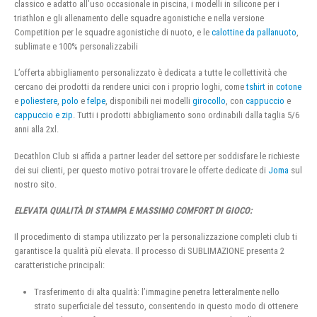
classico e adatto all’uso occasionale in piscina, i modelli in silicone per i
triathlon e gli allenamento delle squadre agonistiche e nella versione
Competition per le squadre agonistiche di nuoto, e le
calottine da pallanuoto
,
sublimate e 100% personalizzabili
L’offerta abbigliamento personalizzato è dedicata a tutte le collettività che
cercano dei prodotti da rendere unici con i proprio loghi, come
tshirt
in
cotone
e
poliestere
,
polo
e
felpe
, disponibili nei modelli
girocollo
, con
cappuccio
e
cappuccio e zip
. Tutti i prodotti abbigliamento sono ordinabili dalla taglia 5/6
anni alla 2xl.
Decathlon Club si affida a partner leader del settore per soddisfare le richieste
dei sui clienti, per questo motivo potrai trovare le offerte dedicate di
Joma
sul
nostro sito.
ELEVATA QUALITÀ DI STAMPA E MASSIMO COMFORT DI GIOCO:
Il procedimento di stampa utilizzato per la personalizzazione completi club ti
garantisce la qualità più elevata. Il processo di SUBLIMAZIONE presenta 2
caratteristiche principali:
Trasferimento di alta qualità: l’immagine penetra letteralmente nello
strato superficiale del tessuto, consentendo in questo modo di ottenere