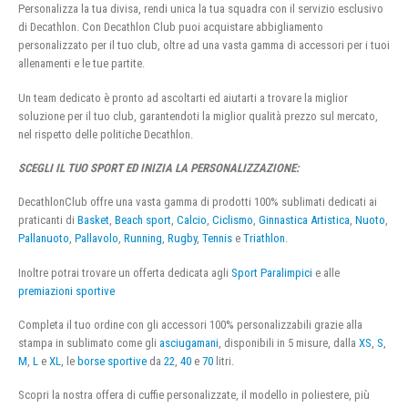
Personalizza la tua divisa, rendi unica la tua squadra con il servizio esclusivo
di Decathlon. Con Decathlon Club puoi acquistare abbigliamento
personalizzato per il tuo club, oltre ad una vasta gamma di accessori per i tuoi
allenamenti e le tue partite.
Un team dedicato è pronto ad ascoltarti ed aiutarti a trovare la miglior
soluzione per il tuo club, garantendoti la miglior qualità prezzo sul mercato,
nel rispetto delle politiche Decathlon.
SCEGLI IL TUO SPORT ED INIZIA LA PERSONALIZZAZIONE:
DecathlonClub offre una vasta gamma di prodotti 100% sublimati dedicati ai
praticanti di
Basket
,
Beach sport
,
Calcio
,
Ciclismo
,
Ginnastica Artistica
,
Nuoto
,
Pallanuoto
,
Pallavolo
,
Running
,
Rugby
,
Tennis
e
Triathlon
.
Inoltre potrai trovare un offerta dedicata agli
Sport Paralimpici
e alle
premiazioni sportive
Completa il tuo ordine con gli accessori 100% personalizzabili grazie alla
stampa in sublimato come gli
asciugamani
, disponibili in 5 misure, dalla
XS
,
S
,
M
,
L
e
XL
, le
borse sportive
da
22
,
40
e
70
litri.
Scopri la nostra offera di cuffie personalizzate, il modello in poliestere, più