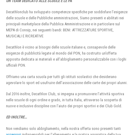
UN TEAM DEDICATO ALLE SCUOLE E LE PA
Decathlonclub ha sviluppato competenze specifiche per soddisfare l’esigenze
delle scuole e delle Pubbliche amministrazioni, Siamo presenti e abilitati nei
principali marketplace della Pubblica Amministrazione e in particolare sul
MEPA di Consip, nei seguenti bandi: BENI: ATTREZZATURE SPORTIVE,
MUSICALI E RICREATIVE
Decathlon è vicino ai bisogni delle scuole italiane e, consapevole delle
esigenze di pubblicità legate al mondo del PON, ha costruito un’offerta
apposita dedicata ai materiali e all’abbigliamento personalizzabile con i loghi
ufficiali PON.
Offriamo una carta scuola per tutti gli istituti scolastici che desiderano
agevolare lo sport ed usufruire dell’associazione delle carte dei propri alunni.
Dal 2016 inoltre, Decathlon Club, si impegna a promuovere l’attività sportiva
nelle scuole di ogni ordine e grado, in tutta Italia, attraverso la scoperta di
nuove e inclusive discipline con l’aiuto dei propri sportivi e dei Club Gold.
ED INOLTRE…
Non vendiamo solo abbigliamento, nella nostra offerta sono presenti tanti
accessori
indispensabili per l’allenamento e la pratica agonistica della tua