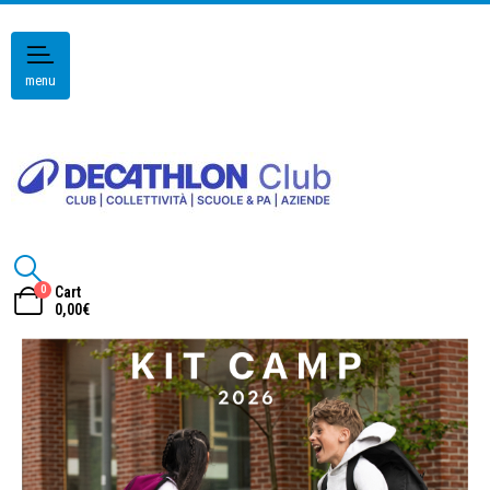
menu
0
Cart
0,00
€