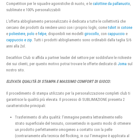
Competition per le squadre agonistiche di nuoto, e le
calottine da pallanuoto
,
sublimate e 100% personalizzabili
L’offerta abbigliamento personalizzato è dedicata a tutte le collettività che
cercano dei prodotti da rendere unici con i proprio loghi, come
tshirt
in
cotone
e
poliestere
,
polo
e
felpe
, disponibili nei modelli
girocollo
, con
cappuccio
e
cappuccio e zip
. Tutti i prodotti abbigliamento sono ordinabili dalla taglia 5/6
anni alla 2xl.
Decathlon Club si affida a partner leader del settore per soddisfare le richieste
dei sui clienti, per questo motivo potrai trovare le offerte dedicate di
Joma
sul
nostro sito.
ELEVATA QUALITÀ DI STAMPA E MASSIMO COMFORT DI GIOCO:
Il procedimento di stampa utilizzato per la personalizzazione completi club ti
garantisce la qualità più elevata. Il processo di SUBLIMAZIONE presenta 2
caratteristiche principali:
Trasferimento di alta qualità: l’immagine penetra letteralmente nello
strato superficiale del tessuto, consentendo in questo modo di ottenere
un prodotto perfettamente omogeneo a contatto con la pelle
(contrariamente alla tecnica del flocking, in cui l’immagine è applicata al