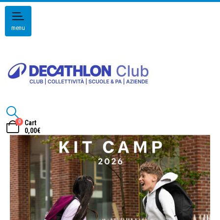
menu
0
Cart
0,00
€