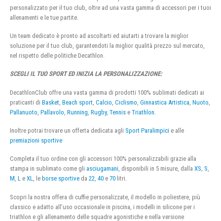
personalizzato per il tuo club, oltre ad una vasta gamma di accessori per i tuoi
allenamenti e le tue partite.
Un team dedicato è pronto ad ascoltarti ed aiutarti a trovare la miglior
soluzione per il tuo club, garantendoti la miglior qualità prezzo sul mercato,
nel rispetto delle politiche Decathlon.
SCEGLI IL TUO SPORT ED INIZIA LA PERSONALIZZAZIONE:
DecathlonClub offre una vasta gamma di prodotti 100% sublimati dedicati ai
praticanti di
Basket
,
Beach sport
,
Calcio
,
Ciclismo
,
Ginnastica Artistica
,
Nuoto
,
Pallanuoto
,
Pallavolo
,
Running
,
Rugby
,
Tennis
e
Triathlon
.
Inoltre potrai trovare un offerta dedicata agli
Sport Paralimpici
e alle
premiazioni sportive
Completa il tuo ordine con gli accessori 100% personalizzabili grazie alla
stampa in sublimato come gli
asciugamani
, disponibili in 5 misure, dalla
XS
,
S
,
M
,
L
e
XL
, le
borse sportive
da
22
,
40
e
70
litri.
Scopri la nostra offera di cuffie personalizzate, il modello in poliestere, più
classico e adatto all’uso occasionale in piscina, i modelli in silicone per i
triathlon e gli allenamento delle squadre agonistiche e nella versione