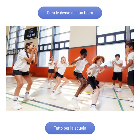
Crea le divise del tuo team
Tutto per la scuola