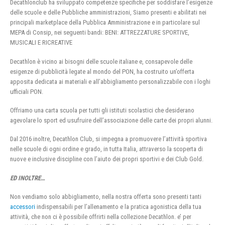
Decathlonclub ha sviluppato competenze specifiche per soddisfare l’esigenze
delle scuole e delle Pubbliche amministrazioni, Siamo presenti e abilitati nei
principali marketplace della Pubblica Amministrazione e in particolare sul
MEPA di Consip, nei seguenti bandi: BENI: ATTREZZATURE SPORTIVE,
MUSICALI E RICREATIVE
Decathlon è vicino ai bisogni delle scuole italiane e, consapevole delle
esigenze di pubblicità legate al mondo del PON, ha costruito un’offerta
apposita dedicata ai materiali e all’abbigliamento personalizzabile con i loghi
ufficiali PON.
Offriamo una carta scuola per tutti gli istituti scolastici che desiderano
agevolare lo sport ed usufruire dell’associazione delle carte dei propri alunni.
Dal 2016 inoltre, Decathlon Club, si impegna a promuovere l’attività sportiva
nelle scuole di ogni ordine e grado, in tutta Italia, attraverso la scoperta di
nuove e inclusive discipline con l’aiuto dei propri sportivi e dei Club Gold.
ED INOLTRE…
Non vendiamo solo abbigliamento, nella nostra offerta sono presenti tanti
accessori
indispensabili per l’allenamento e la pratica agonistica della tua
attività, che non ci è possibile offrirti nella collezione Decathlon. e’ per