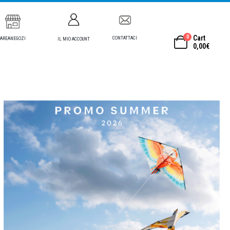
0
Cart
CONTATTACI
AREANEGOZI
IL MIO ACCOUNT
0,00
€