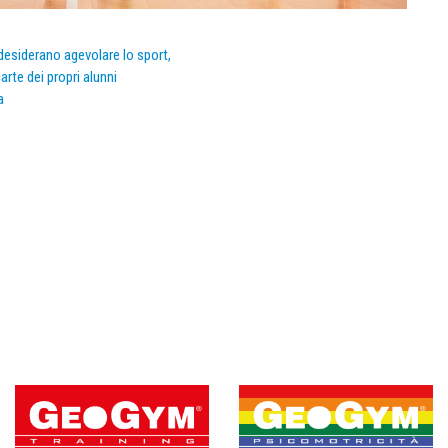
e desiderano agevolare lo sport,
arte dei propri alunni
a