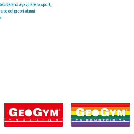
e desiderano agevolare lo sport,
arte dei propri alunni
a