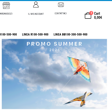
0
Cart
CONTATTACI
AREANEGOZI
IL MIO ACCOUNT
0,00
€
B100-500-900
LINEA R100-500-900
LINEA BB100-300-500-900