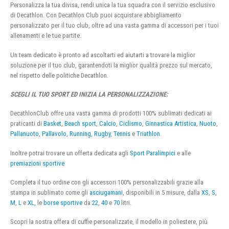
Personalizza la tua divisa, rendi unica la tua squadra con il servizio esclusivo
di Decathlon. Con Decathlon Club puoi acquistare abbigliamento
personalizzato per il tuo club, oltre ad una vasta gamma di accessori per i tuoi
allenamenti e le tue partite.
Un team dedicato è pronto ad ascoltarti ed aiutarti a trovare la miglior
soluzione per il tuo club, garantendoti la miglior qualità prezzo sul mercato,
nel rispetto delle politiche Decathlon.
SCEGLI IL TUO SPORT ED INIZIA LA PERSONALIZZAZIONE:
DecathlonClub offre una vasta gamma di prodotti 100% sublimati dedicati ai
praticanti di
Basket
,
Beach sport
,
Calcio
,
Ciclismo
,
Ginnastica Artistica
,
Nuoto
,
Pallanuoto
,
Pallavolo
,
Running
,
Rugby
,
Tennis
e
Triathlon
.
Inoltre potrai trovare un offerta dedicata agli
Sport Paralimpici
e alle
premiazioni sportive
Completa il tuo ordine con gli accessori 100% personalizzabili grazie alla
stampa in sublimato come gli
asciugamani
, disponibili in 5 misure, dalla
XS
,
S
,
M
,
L
e
XL
, le
borse sportive
da
22
,
40
e
70
litri.
Scopri la nostra offera di cuffie personalizzate, il modello in poliestere, più