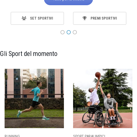
SET SPORTIVI
PREMI SPORTIVI
Gli Sport del momento
RT PARALIMPICI
CALCIO
BA