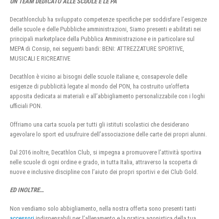
UN TEAM DEDICATO ALLE SCUOLE E LE PA
Decathlonclub ha sviluppato competenze specifiche per soddisfare l’esigenze
delle scuole e delle Pubbliche amministrazioni, Siamo presenti e abilitati nei
principali marketplace della Pubblica Amministrazione e in particolare sul
MEPA di Consip, nei seguenti bandi: BENI: ATTREZZATURE SPORTIVE,
MUSICALI E RICREATIVE
Decathlon è vicino ai bisogni delle scuole italiane e, consapevole delle
esigenze di pubblicità legate al mondo del PON, ha costruito un’offerta
apposita dedicata ai materiali e all’abbigliamento personalizzabile con i loghi
ufficiali PON.
Offriamo una carta scuola per tutti gli istituti scolastici che desiderano
agevolare lo sport ed usufruire dell’associazione delle carte dei propri alunni.
Dal 2016 inoltre, Decathlon Club, si impegna a promuovere l’attività sportiva
nelle scuole di ogni ordine e grado, in tutta Italia, attraverso la scoperta di
nuove e inclusive discipline con l’aiuto dei propri sportivi e dei Club Gold.
ED INOLTRE…
Non vendiamo solo abbigliamento, nella nostra offerta sono presenti tanti
accessori
indispensabili per l’allenamento e la pratica agonistica della tua