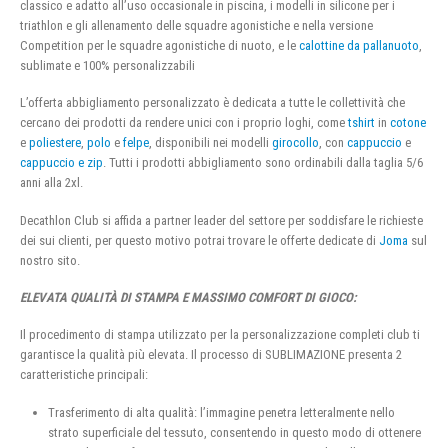
classico e adatto all’uso occasionale in piscina, i modelli in silicone per i
triathlon e gli allenamento delle squadre agonistiche e nella versione
Competition per le squadre agonistiche di nuoto, e le
calottine da pallanuoto
,
sublimate e 100% personalizzabili
L’offerta abbigliamento personalizzato è dedicata a tutte le collettività che
cercano dei prodotti da rendere unici con i proprio loghi, come
tshirt
in
cotone
e
poliestere
,
polo
e
felpe
, disponibili nei modelli
girocollo
, con
cappuccio
e
cappuccio e zip
. Tutti i prodotti abbigliamento sono ordinabili dalla taglia 5/6
anni alla 2xl.
Decathlon Club si affida a partner leader del settore per soddisfare le richieste
dei sui clienti, per questo motivo potrai trovare le offerte dedicate di
Joma
sul
nostro sito.
ELEVATA QUALITÀ DI STAMPA E MASSIMO COMFORT DI GIOCO:
Il procedimento di stampa utilizzato per la personalizzazione completi club ti
garantisce la qualità più elevata. Il processo di SUBLIMAZIONE presenta 2
caratteristiche principali:
Trasferimento di alta qualità: l’immagine penetra letteralmente nello
strato superficiale del tessuto, consentendo in questo modo di ottenere