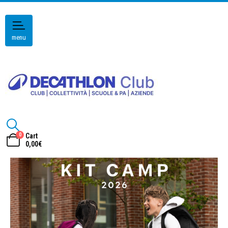
menu
0
Cart
0,00
€