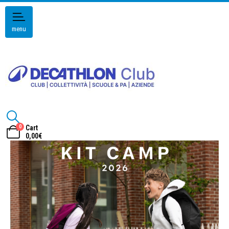
menu
0
Cart
0,00
€