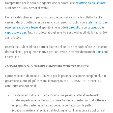
Competition per le squadre agonistiche di nuoto, e le
calottine da pallanuoto
,
sublimate e 100% personalizzabili
L’offerta abbigliamento personalizzato è dedicata a tutte le collettività che
cercano dei prodotti da rendere unici con i proprio loghi, come
tshirt
in
cotone
e
poliestere
,
polo
e
felpe
, disponibili nei modelli
girocollo
, con
cappuccio
e
cappuccio e zip
. Tutti i prodotti abbigliamento sono ordinabili dalla taglia 5/6
anni alla 2xl.
Decathlon Club si affida a partner leader del settore per soddisfare le richieste
dei sui clienti, per questo motivo potrai trovare le offerte dedicate di
Joma
sul
nostro sito.
ELEVATA QUALITÀ DI STAMPA E MASSIMO COMFORT DI GIOCO:
Il procedimento di stampa utilizzato per la personalizzazione completi club ti
garantisce la qualità più elevata. Il processo di SUBLIMAZIONE presenta 2
caratteristiche principali:
Trasferimento di alta qualità: l’immagine penetra letteralmente nello
strato superficiale del tessuto, consentendo in questo modo di ottenere
un prodotto perfettamente omogeneo a contatto con la pelle
(contrariamente alla tecnica del flocking, in cui l’immagine è applicata al