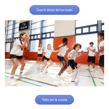
Crea le divise del tuo team
Tutto per la scuola