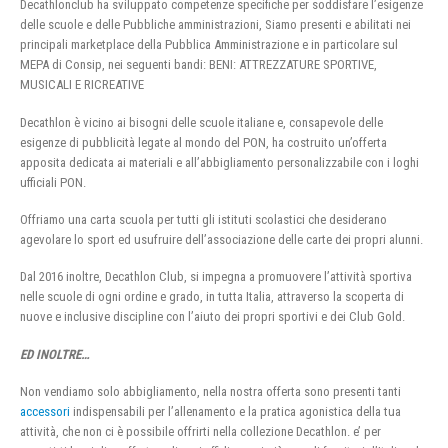
Decathlonclub ha sviluppato competenze specifiche per soddisfare l’esigenze
delle scuole e delle Pubbliche amministrazioni, Siamo presenti e abilitati nei
principali marketplace della Pubblica Amministrazione e in particolare sul
MEPA di Consip, nei seguenti bandi: BENI: ATTREZZATURE SPORTIVE,
MUSICALI E RICREATIVE
Decathlon è vicino ai bisogni delle scuole italiane e, consapevole delle
esigenze di pubblicità legate al mondo del PON, ha costruito un’offerta
apposita dedicata ai materiali e all’abbigliamento personalizzabile con i loghi
ufficiali PON.
Offriamo una carta scuola per tutti gli istituti scolastici che desiderano
agevolare lo sport ed usufruire dell’associazione delle carte dei propri alunni.
Dal 2016 inoltre, Decathlon Club, si impegna a promuovere l’attività sportiva
nelle scuole di ogni ordine e grado, in tutta Italia, attraverso la scoperta di
nuove e inclusive discipline con l’aiuto dei propri sportivi e dei Club Gold.
ED INOLTRE…
Non vendiamo solo abbigliamento, nella nostra offerta sono presenti tanti
accessori
indispensabili per l’allenamento e la pratica agonistica della tua
attività, che non ci è possibile offrirti nella collezione Decathlon. e’ per