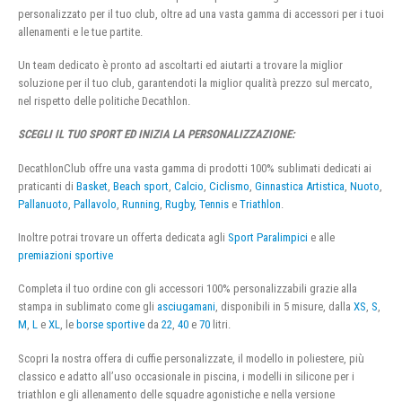
personalizzato per il tuo club, oltre ad una vasta gamma di accessori per i tuoi
allenamenti e le tue partite.
Un team dedicato è pronto ad ascoltarti ed aiutarti a trovare la miglior
soluzione per il tuo club, garantendoti la miglior qualità prezzo sul mercato,
nel rispetto delle politiche Decathlon.
SCEGLI IL TUO SPORT ED INIZIA LA PERSONALIZZAZIONE:
DecathlonClub offre una vasta gamma di prodotti 100% sublimati dedicati ai
praticanti di
Basket
,
Beach sport
,
Calcio
,
Ciclismo
,
Ginnastica Artistica
,
Nuoto
,
Pallanuoto
,
Pallavolo
,
Running
,
Rugby
,
Tennis
e
Triathlon
.
Inoltre potrai trovare un offerta dedicata agli
Sport Paralimpici
e alle
premiazioni sportive
Completa il tuo ordine con gli accessori 100% personalizzabili grazie alla
stampa in sublimato come gli
asciugamani
, disponibili in 5 misure, dalla
XS
,
S
,
M
,
L
e
XL
, le
borse sportive
da
22
,
40
e
70
litri.
Scopri la nostra offera di cuffie personalizzate, il modello in poliestere, più
classico e adatto all’uso occasionale in piscina, i modelli in silicone per i
triathlon e gli allenamento delle squadre agonistiche e nella versione