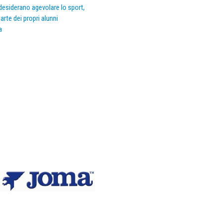
e desiderano agevolare lo sport,
arte dei propri alunni
a