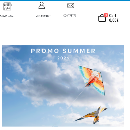
0
Cart
CONTATTACI
AREANEGOZI
IL MIO ACCOUNT
0,00
€