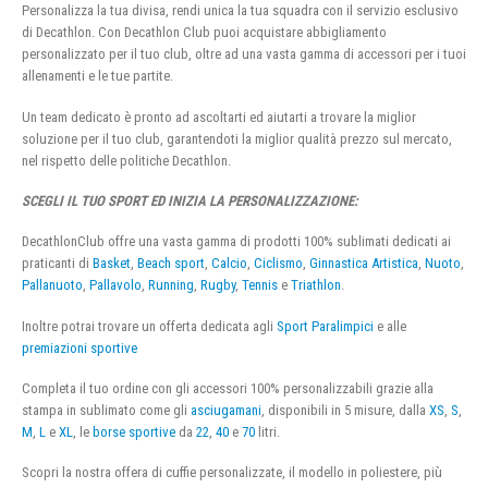
Personalizza la tua divisa, rendi unica la tua squadra con il servizio esclusivo
di Decathlon. Con Decathlon Club puoi acquistare abbigliamento
personalizzato per il tuo club, oltre ad una vasta gamma di accessori per i tuoi
allenamenti e le tue partite.
Un team dedicato è pronto ad ascoltarti ed aiutarti a trovare la miglior
soluzione per il tuo club, garantendoti la miglior qualità prezzo sul mercato,
nel rispetto delle politiche Decathlon.
SCEGLI IL TUO SPORT ED INIZIA LA PERSONALIZZAZIONE:
DecathlonClub offre una vasta gamma di prodotti 100% sublimati dedicati ai
praticanti di
Basket
,
Beach sport
,
Calcio
,
Ciclismo
,
Ginnastica Artistica
,
Nuoto
,
Pallanuoto
,
Pallavolo
,
Running
,
Rugby
,
Tennis
e
Triathlon
.
Inoltre potrai trovare un offerta dedicata agli
Sport Paralimpici
e alle
premiazioni sportive
Completa il tuo ordine con gli accessori 100% personalizzabili grazie alla
stampa in sublimato come gli
asciugamani
, disponibili in 5 misure, dalla
XS
,
S
,
M
,
L
e
XL
, le
borse sportive
da
22
,
40
e
70
litri.
Scopri la nostra offera di cuffie personalizzate, il modello in poliestere, più