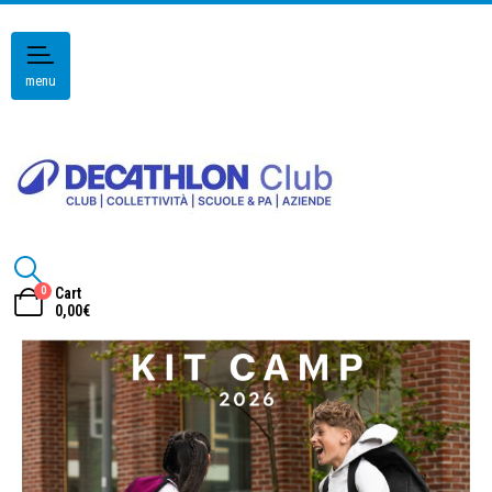
menu
0
Cart
0,00
€