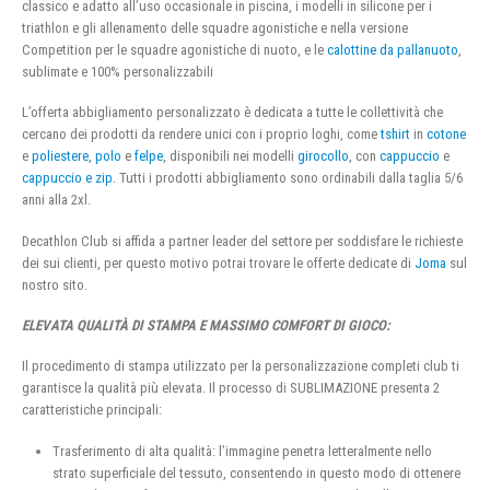
classico e adatto all’uso occasionale in piscina, i modelli in silicone per i
triathlon e gli allenamento delle squadre agonistiche e nella versione
Competition per le squadre agonistiche di nuoto, e le
calottine da pallanuoto
,
sublimate e 100% personalizzabili
L’offerta abbigliamento personalizzato è dedicata a tutte le collettività che
cercano dei prodotti da rendere unici con i proprio loghi, come
tshirt
in
cotone
e
poliestere
,
polo
e
felpe
, disponibili nei modelli
girocollo
, con
cappuccio
e
cappuccio e zip
. Tutti i prodotti abbigliamento sono ordinabili dalla taglia 5/6
anni alla 2xl.
Decathlon Club si affida a partner leader del settore per soddisfare le richieste
dei sui clienti, per questo motivo potrai trovare le offerte dedicate di
Joma
sul
nostro sito.
ELEVATA QUALITÀ DI STAMPA E MASSIMO COMFORT DI GIOCO:
Il procedimento di stampa utilizzato per la personalizzazione completi club ti
garantisce la qualità più elevata. Il processo di SUBLIMAZIONE presenta 2
caratteristiche principali:
Trasferimento di alta qualità: l’immagine penetra letteralmente nello
strato superficiale del tessuto, consentendo in questo modo di ottenere