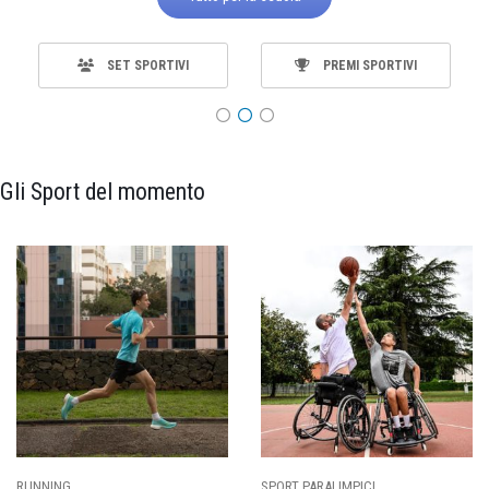
SET SPORTIVI
PREMI SPORTIVI
Gli Sport del momento
ING
SPORT PARALIMPICI
CALCI