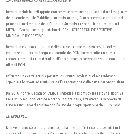
UN TEAM DEDICATO ALLE SCUOLE E LE PA
Decathlonclub ha sviluppato competenze specifiche per soddisfare l’esigenze
delle scuole e delle Pubbliche amministrazioni, Siamo presenti e abilitati nei
principali marketplace della Pubblica Amministrazione e in particolare sul
MEPA di Consip, nei seguenti bandi: BENI: ATTREZZATURE SPORTIVE,
MUSICALI E RICREATIVE
Decathlon è vicino ai bisogni delle scuole italiane e, consapevole delle
esigenze di pubblicità legate al mondo del PON, ha costruito un’offerta
apposita dedicata ai materiali e all’abbigliamento personalizzabile con i loghi
ufficiali PON.
Offriamo una carta scuola per tutti gli istituti scolastici che desiderano
agevolare lo sport ed usufruire dell’associazione delle carte dei propri alunni.
Dal 2016 inoltre, Decathlon Club, si impegna a promuovere l’attività sportiva
nelle scuole di ogni ordine e grado, in tutta Italia, attraverso la scoperta di
nuove e inclusive discipline con l’aiuto dei propri sportivi e dei Club Gold.
ED INOLTRE…
Non vendiamo solo abbigliamento, nella nostra offerta sono presenti tanti
accessori
indispensabili per l’allenamento e la pratica agonistica della tua