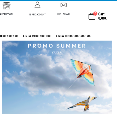
0
Cart
CONTATTACI
AREANEGOZI
IL MIO ACCOUNT
0,00
€
B100-500-900
LINEA R100-500-900
LINEA BB100-300-500-900