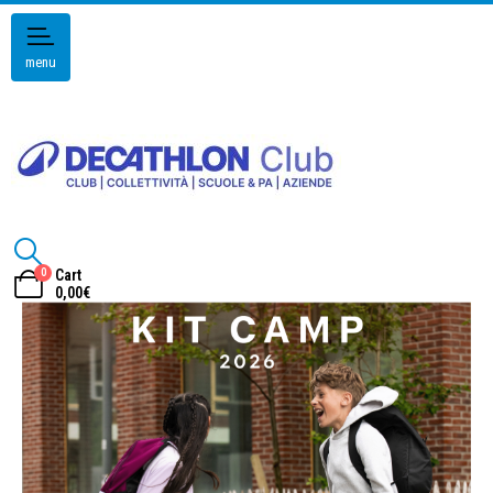
menu
0
Cart
0,00
€