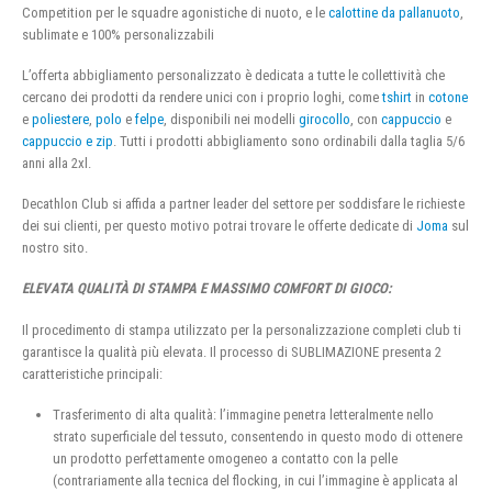
Competition per le squadre agonistiche di nuoto, e le
calottine da pallanuoto
,
sublimate e 100% personalizzabili
L’offerta abbigliamento personalizzato è dedicata a tutte le collettività che
cercano dei prodotti da rendere unici con i proprio loghi, come
tshirt
in
cotone
e
poliestere
,
polo
e
felpe
, disponibili nei modelli
girocollo
, con
cappuccio
e
cappuccio e zip
. Tutti i prodotti abbigliamento sono ordinabili dalla taglia 5/6
anni alla 2xl.
Decathlon Club si affida a partner leader del settore per soddisfare le richieste
dei sui clienti, per questo motivo potrai trovare le offerte dedicate di
Joma
sul
nostro sito.
ELEVATA QUALITÀ DI STAMPA E MASSIMO COMFORT DI GIOCO:
Il procedimento di stampa utilizzato per la personalizzazione completi club ti
garantisce la qualità più elevata. Il processo di SUBLIMAZIONE presenta 2
caratteristiche principali:
Trasferimento di alta qualità: l’immagine penetra letteralmente nello
strato superficiale del tessuto, consentendo in questo modo di ottenere
un prodotto perfettamente omogeneo a contatto con la pelle
(contrariamente alla tecnica del flocking, in cui l’immagine è applicata al