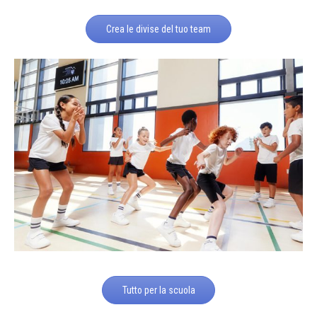
Crea le divise del tuo team
Tutto per la scuola