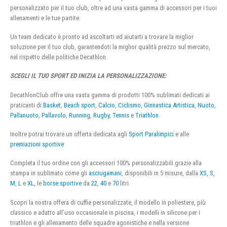
personalizzato per il tuo club, oltre ad una vasta gamma di accessori per i tuoi
allenamenti e le tue partite.
Un team dedicato è pronto ad ascoltarti ed aiutarti a trovare la miglior
soluzione per il tuo club, garantendoti la miglior qualità prezzo sul mercato,
nel rispetto delle politiche Decathlon.
SCEGLI IL TUO SPORT ED INIZIA LA PERSONALIZZAZIONE:
DecathlonClub offre una vasta gamma di prodotti 100% sublimati dedicati ai
praticanti di
Basket
,
Beach sport
,
Calcio
,
Ciclismo
,
Ginnastica Artistica
,
Nuoto
,
Pallanuoto
,
Pallavolo
,
Running
,
Rugby
,
Tennis
e
Triathlon
.
Inoltre potrai trovare un offerta dedicata agli
Sport Paralimpici
e alle
premiazioni sportive
Completa il tuo ordine con gli accessori 100% personalizzabili grazie alla
stampa in sublimato come gli
asciugamani
, disponibili in 5 misure, dalla
XS
,
S
,
M
,
L
e
XL
, le
borse sportive
da
22
,
40
e
70
litri.
Scopri la nostra offera di cuffie personalizzate, il modello in poliestere, più
classico e adatto all’uso occasionale in piscina, i modelli in silicone per i
triathlon e gli allenamento delle squadre agonistiche e nella versione