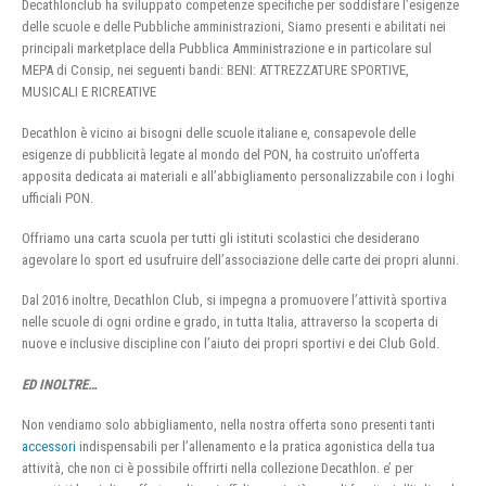
Decathlonclub ha sviluppato competenze specifiche per soddisfare l’esigenze
delle scuole e delle Pubbliche amministrazioni, Siamo presenti e abilitati nei
principali marketplace della Pubblica Amministrazione e in particolare sul
MEPA di Consip, nei seguenti bandi: BENI: ATTREZZATURE SPORTIVE,
MUSICALI E RICREATIVE
Decathlon è vicino ai bisogni delle scuole italiane e, consapevole delle
esigenze di pubblicità legate al mondo del PON, ha costruito un’offerta
apposita dedicata ai materiali e all’abbigliamento personalizzabile con i loghi
ufficiali PON.
Offriamo una carta scuola per tutti gli istituti scolastici che desiderano
agevolare lo sport ed usufruire dell’associazione delle carte dei propri alunni.
Dal 2016 inoltre, Decathlon Club, si impegna a promuovere l’attività sportiva
nelle scuole di ogni ordine e grado, in tutta Italia, attraverso la scoperta di
nuove e inclusive discipline con l’aiuto dei propri sportivi e dei Club Gold.
ED INOLTRE…
Non vendiamo solo abbigliamento, nella nostra offerta sono presenti tanti
accessori
indispensabili per l’allenamento e la pratica agonistica della tua
attività, che non ci è possibile offrirti nella collezione Decathlon. e’ per